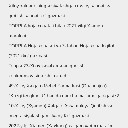
Xitoy xalqaro integratsiyalashgan uy-joy sanoati va
qurilish sanoati ko'rgazmasi
TOPPLA hojatxonalari bilan 2021 yilgi Xiamen
marafoni
TOPPLA Hojatxonalari va 7-Jahon Hojatxona Inqilobi
(2021) ko'rgazmasi
Toppla 23-Xitoy kasalxonalari qurilishi
konferensiyasida ishtirok etdi
49-Xitoy Xalqaro Mebel Yarmarkasi (Guanchjou)
"Kuzgi tengkunlik" haqida qancha ma'lumotga egasiz?
10-Xitoy (Syamen) Xalqaro Assambleya Qurilish va
Integratsiyalashgan Uy-joy Ko'rgazmasi
2022-yilgi Xiamen (Xaykang) xalqaro yarim marafon