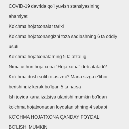
COVID-19 davrida qo'l yuvish stansiyasining
ahamiyati
Ko'chma hojatxonalar tarixi
Ko'chma hojatxonangizni toza saqlashning 6 ta oddiy
usuli
Ko'chma hojatxonalarning 5 ta afzalligi
Nima uchun hojatxona "Hojatxona" deb ataladi?
Ko'chma dush sotib olasizmi? Mana sizga e'tibor
berishingiz kerak bo'lgan 5 ta narsa
Ish joyida kanalizatsiya ulanishi mumkin bo'lgan
ko'chma hojatxonadan foydalanishning 4 sababi
KO'CHMA HOJATXONA QANDAY FOYDALI
BO'LISHI MUMKIN