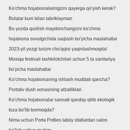
Ko'chma hojatxonalaringizni qayerga qo'yish kerak?
Bolalar kuni bilan tabriklayman
Bu yozda qurilish maydonchangizni ko'chma
hojatxona sovutgichida saqlash bo'yicha maslahatlar
2023-yil yozgi turizm cho'qqisi yaqinlashmoqda!
Musiqa festivali tashkilotchilari uchun 5 ta sanitariya
bo'yicha maslahatlar
Ko'chma hojatxonaning ishlash muddati qancha?
Portativ dush xonasining afzalliklari
Ko'chma hojatxonalar sanoati qanday qilib ekologik
toza bo'lib bormoqda?
Nima uchun Porta Potties tabiiy ofatlardan xalos