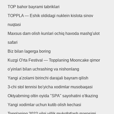
TOP bahor bayrami tabriklari
TOPPLA — Eshik oldidagi nuklein kislota sinov
nuqtasi
Maxsus dam olish kunlari ochiq havoda mashg'ulot
safari
Biz bilan lagerga boring
Kuzgi O'rta Festival — Topplaning Mooncake qimor
o'yinlari bilan uchrashing va nishonlang
Yangi a'zolarni birinchi darajali bayram qilish
3-chi stol tennisi bo'yicha xodimlar musobaqasi
Oktyabrning oltin oyida "SPA" sayohatini o'tkazing
Yangi xodimlar uchun kutib olish kechasi
Topplaning 2022 yilgi yillik mukofotlash marosimi