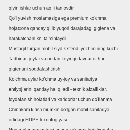
qiyin ishlar uchun aqlli tanlovdir
Qo'l yuvish moslamasiga ega premium ko'chma
hojatxona qanday qilib yuqori darajadagi gigiena va
harakatchanlikni ta'minlaydi
Mustaqil turgan mobil siydik stendi yechimining kuchi
Tadbirlar, joylar va undan keyingi davrlar uchun
gigienani soddalashtirish
Ko'chma uylar ko'chma uy-joy va sanitariya
ehtiyojlarini qanday hal qiladi - texnik afzalliklar,
foydalanish holatlari va xaridorlar uchun qo'llanma
Chinakam kirish mumkin bo'lgan mobil sanitariya
ortidagi HDPE texnologiyasi
Nogironlar aravachasi uchun ko'chma hojatxonalar