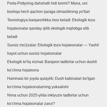
Porta-Pottyning dahshatli hidi bormi? Mana, uni
boshqa hech qachon ijaraga olmaslikning yo'llari
Texnologiya barqarorlikka mos keladi: Ekologik toza
hojatxonalar qanday qilib ekologik inqilobga olib
keladi
Suvsiz mo'jizalar: Ekologik toza hojatxonalar — Yashil
hayot uchun suvsiz hojatxonalar
Ekologik to'liq xizmat: Barqaror tadbirlar uchun dushli
ko'chma hojatxona
Hammasi bir joyda qulaylik: Dush kabinalari bo'lgan
ko'chma hojatxonalarning yuksalishi
Nima uchun 2025-yilda inklyuziv tadbirlar uchun
ko'chma hojatxonalar zarur?