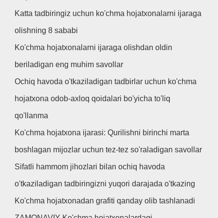
Katta tadbiringiz uchun ko'chma hojatxonalarni ijaraga
olishning 8 sababi
Ko'chma hojatxonalarni ijaraga olishdan oldin
beriladigan eng muhim savollar
Ochiq havoda o'tkaziladigan tadbirlar uchun ko'chma
hojatxona odob-axloq qoidalari bo'yicha to'liq
qo'llanma
Ko'chma hojatxona ijarasi: Qurilishni birinchi marta
boshlagan mijozlar uchun tez-tez so'raladigan savollar
Sifatli hammom jihozlari bilan ochiq havoda
o'tkaziladigan tadbiringizni yuqori darajada o'tkazing
Ko'chma hojatxonadan grafiti qanday olib tashlanadi
ZAMONAVIY Ko'chma hojatxonalardagi