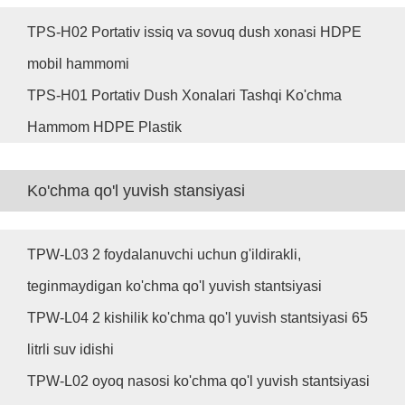
TPS-H02 Portativ issiq va sovuq dush xonasi HDPE
mobil hammomi
TPS-H01 Portativ Dush Xonalari Tashqi Ko'chma
Hammom HDPE Plastik
Ko'chma qo'l yuvish stansiyasi
TPW-L03 2 foydalanuvchi uchun g'ildirakli,
teginmaydigan ko'chma qo'l yuvish stantsiyasi
TPW-L04 2 kishilik ko'chma qo'l yuvish stantsiyasi 65
litrli suv idishi
TPW-L02 oyoq nasosi ko'chma qo'l yuvish stantsiyasi