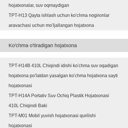
hojatxonalar, suv oqmaydigan
TPT-H13 Qayta ishlash uchun ko'chma nogironlar
aravachasi uchun mo'ljallangan hojatxona
Ko'chma o'tiradigan hojatxona
TPT-H14B 410L Chiqindi idishi ko'chma suv oqadigan
hojatxona po'latdan yasalgan ko'chma hojatxona sayti
hojatxonasi
TPT-H14A Portativ Suv Ochiq Plastik Hojatxonasi
410L Chiqindi Baki
TPT-M01 Mobil yuvish hojatxonasi qurilishi
hojatxonasi