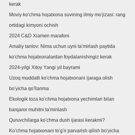
kerak
Moviy ko'chma hojatxona suvining ilmiy mo'jizasi: rang
ortidagi kimyoni ochish
2024 C&D Xiamen marafoni
Amaliy tanlov: Nima uchun uyni ta'mirlash paytida
ko'chma hojatxonalardan foydalanishingiz kerak
2024-yilgi Xitoy Yangi yil bayrami
Uzoq muddatli ko'chma hojatxonani ijaraga olish
bo'yicha qo'llanma
Ekologik toza ko'chma hojatxona yechimlari bilan
barqaror muhitni ta'minlash
Quruvchilarga ko'chma dush ijarasi kerakmi?
Ko'chma hojatxonani to'g'ri parvarish qilish bo'yicha