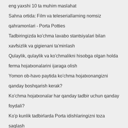
eng yaxshi 10 ta muhim maslahat
Sahna ortida: Film va teleseriallarning nomsiz
qahramonlari - Porta Potties
Tadbiringizda ko'chma lavabo stantsiyalari bilan
xavfsizlik va gigienani ta'minlash
Qulaylik, qulaylik va ko'chmalikni hisobga olgan holda
ferma hojatxonalarini ijaraga olish
Yomon ob-havo paytida ko'chma hojatxonangizni
qanday boshqarish kerak?
Ko'chma hojatxonalar har qanday tadbir uchun qanday
foydali?
Ko'p kunlik tadbirlarda Porta idishlaringizni toza
saqlash