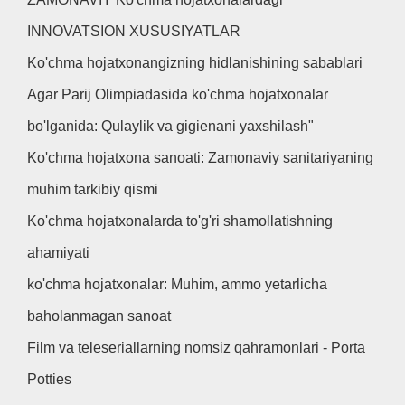
INNOVATSION XUSUSIYATLAR
Ko'chma hojatxonangizning hidlanishining sabablari
Agar Parij Olimpiadasida ko'chma hojatxonalar
bo'lganida: Qulaylik va gigienani yaxshilash"
Ko'chma hojatxona sanoati: Zamonaviy sanitariyaning
muhim tarkibiy qismi
Ko'chma hojatxonalarda to'g'ri shamollatishning
ahamiyati
ko'chma hojatxonalar: Muhim, ammo yetarlicha
baholanmagan sanoat
Film va teleseriallarning nomsiz qahramonlari - Porta
Potties