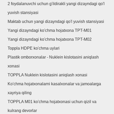
2 foydalanuvchi uchun g'ildirakli yangi dizayndagi qo'l
yuvish stansiyasi
Maktab uchun yangi dizayndagi qo'l yuvish stansiyasi
Yangi dizayndagi ko'chma hojatxona TPT-M01
Yangi dizayndagi ko'chma hojatxona TPT-M02
Toppla HDPE ko'chma uylari
Plastik omborxonalar - Nuklein kislotasini aniqlash
xonasi
TOPPLA Nuklein kislotasini aniqlash xonasi
Ko'chma hojatxonalarni kasalxonalar va jamoalarga
xayriya qiling
TOPPLA M01 ko'chma hojatxonasi uchun qizil va
kulrang devorlar