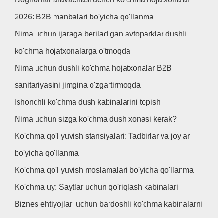
2026: B2B manbalari bo'yicha qo'llanma
Nima uchun ijaraga beriladigan avtoparklar dushli
ko'chma hojatxonalarga o'tmoqda
Nima uchun dushli ko'chma hojatxonalar B2B
sanitariyasini jimgina o'zgartirmoqda
Ishonchli ko'chma dush kabinalarini topish
Nima uchun sizga ko'chma dush xonasi kerak?
Ko'chma qo'l yuvish stansiyalari: Tadbirlar va joylar
bo'yicha qo'llanma
Ko'chma qo'l yuvish moslamalari bo'yicha qo'llanma
Ko'chma uy: Saytlar uchun qo'riqlash kabinalari
Biznes ehtiyojlari uchun bardoshli ko'chma kabinalarni