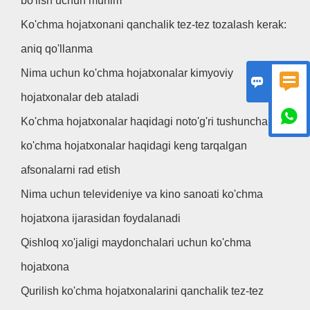
bo'lish uchun muhim
Ko'chma hojatxonani qanchalik tez-tez tozalash kerak:
aniq qo'llanma
Nima uchun ko'chma hojatxonalar kimyoviy


hojatxonalar deb ataladi

Ko'chma hojatxonalar haqidagi noto'g'ri tushunchalar:
ko'chma hojatxonalar haqidagi keng tarqalgan
afsonalarni rad etish
Nima uchun televideniye va kino sanoati ko'chma
hojatxona ijarasidan foydalanadi
Qishloq xo'jaligi maydonchalari uchun ko'chma
hojatxona
Qurilish ko'chma hojatxonalarini qanchalik tez-tez