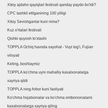
Xitoy ajdaho qayiqlari festivali qanday paydo bo'ldi?
CPC tashkil etilganining 100 yilligi
Xitoy Sevishganlar kuni nima?
Kuz o'rtalari festivali
Qishki quyosh to'xtashi
TOPPLA Ochiq havoda sayohat - Vuyi tog'i, Fujian
viloyati
Keling, boshlaymiz
TOPPLA ko'chma uyni mahalliy kasalxonalarga
xayriya qildi
TOPPLA ning Arbor kuni faoliyati
Ko'chma hojatxonalar va ko'chma omborxonalarni
kasalxonalarga xayriya qiling