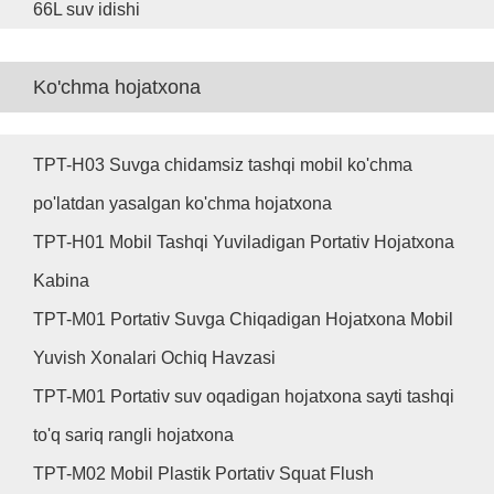
66L suv idishi
Ko'chma hojatxona
TPT-H03 Suvga chidamsiz tashqi mobil ko'chma
po'latdan yasalgan ko'chma hojatxona
TPT-H01 Mobil Tashqi Yuviladigan Portativ Hojatxona
Kabina
TPT-M01 Portativ Suvga Chiqadigan Hojatxona Mobil
Yuvish Xonalari Ochiq Havzasi
TPT-M01 Portativ suv oqadigan hojatxona sayti tashqi
to'q sariq rangli hojatxona
TPT-M02 Mobil Plastik Portativ Squat Flush