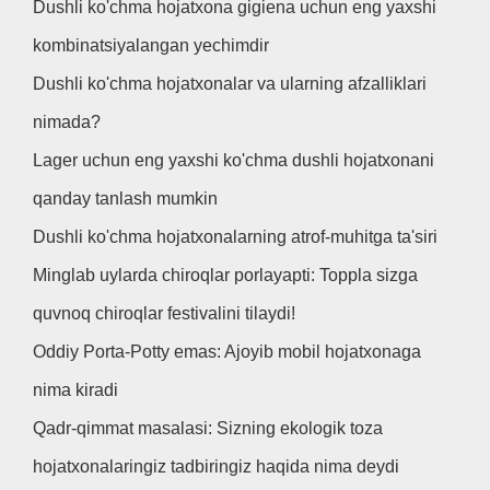
Dushli ko'chma hojatxona gigiena uchun eng yaxshi
kombinatsiyalangan yechimdir
Dushli ko'chma hojatxonalar va ularning afzalliklari
nimada?
Lager uchun eng yaxshi ko'chma dushli hojatxonani
qanday tanlash mumkin
Dushli ko'chma hojatxonalarning atrof-muhitga ta'siri
Minglab uylarda chiroqlar porlayapti: Toppla sizga
quvnoq chiroqlar festivalini tilaydi!
Oddiy Porta-Potty emas: Ajoyib mobil hojatxonaga
nima kiradi
Qadr-qimmat masalasi: Sizning ekologik toza
hojatxonalaringiz tadbiringiz haqida nima deydi