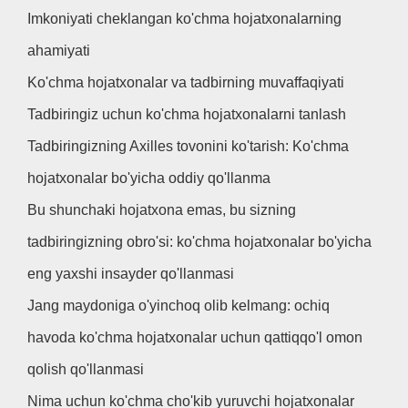
Imkoniyati cheklangan ko'chma hojatxonalarning
ahamiyati
Ko'chma hojatxonalar va tadbirning muvaffaqiyati
Tadbiringiz uchun ko'chma hojatxonalarni tanlash
Tadbiringizning Axilles tovonini ko'tarish: Ko'chma
hojatxonalar bo'yicha oddiy qo'llanma
Bu shunchaki hojatxona emas, bu sizning
tadbiringizning obro'si: ko'chma hojatxonalar bo'yicha
eng yaxshi insayder qo'llanmasi
Jang maydoniga o'yinchoq olib kelmang: ochiq
havoda ko'chma hojatxonalar uchun qattiqqo'l omon
qolish qo'llanmasi
Nima uchun ko'chma cho'kib yuruvchi hojatxonalar