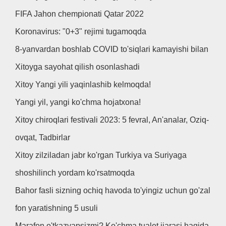
FIFA Jahon chempionati Qatar 2022
Koronavirus: "0+3" rejimi tugamoqda
8-yanvardan boshlab COVID to'siqlari kamayishi bilan
Xitoyga sayohat qilish osonlashadi
Xitoy Yangi yili yaqinlashib kelmoqda!
Yangi yil, yangi ko'chma hojatxona!
Xitoy chiroqlari festivali 2023: 5 fevral, An'analar, Oziq-
ovqat, Tadbirlar
Xitoy zilziladan jabr ko'rgan Turkiya va Suriyaga
shoshilinch yordam ko'rsatmoqda
Bahor fasli sizning ochiq havoda to'yingiz uchun go'zal
fon yaratishning 5 usuli
Marafon o'tkazyapsizmi? Ko'chma tualet ijarasi haqida