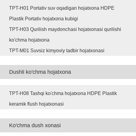
TPT-H01 Portativ suv oqadigan hojatxona HDPE
Plastik Portativ hojatxona kubigi
TPT-H03 Qurilish maydonchasi hojatxonasi qurilishi
ko'chma hojatxona
TPT-M01 Suvsiz kimyoviy tadbir hojatxonasi
Dushli ko'chma hojatxona
TPT-H08 Tashqi ko'chma hojatxona HDPE Plastik
keramik flush hojatxonasi
Ko'chma dush xonasi