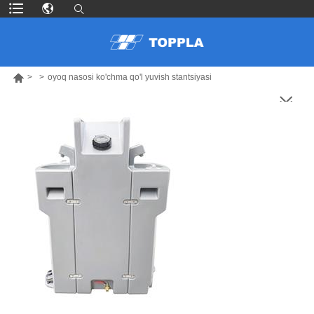

>
>
oyoq nasosi ko'chma qo'l yuvish stantsiyasi