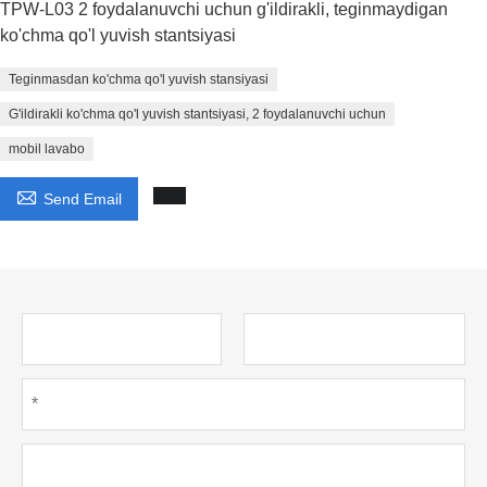
TPW-L03 2 foydalanuvchi uchun g'ildirakli, teginmaydigan
ko'chma qo'l yuvish stantsiyasi
Teginmasdan ko'chma qo'l yuvish stansiyasi
G'ildirakli ko'chma qo'l yuvish stantsiyasi, 2 foydalanuvchi uchun
mobil lavabo

Send Email