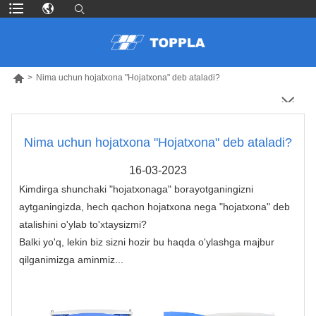

>
Nima uchun hojatxona "Hojatxona" deb ataladi?
Nima uchun hojatxona "Hojatxona" deb ataladi?
16-03-2023
Kimdirga shunchaki "hojatxonaga" borayotganingizni
aytganingizda, hech qachon hojatxona nega "hojatxona" deb
atalishini o'ylab to'xtaysizmi?
Balki yo'q, lekin biz sizni hozir bu haqda o'ylashga majbur
qilganimizga aminmiz...