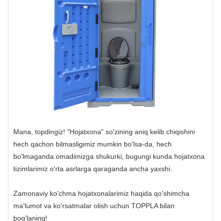
Mana, topdingiz! "Hojatxona" so'zining aniq kelib chiqishini
hech qachon bilmasligimiz mumkin bo'lsa-da, hech
bo'lmaganda omadimizga shukurki, bugungi kunda hojatxona
tizimlarimiz o'rta asrlarga qaraganda ancha yaxshi.
Zamonaviy ko'chma hojatxonalarimiz haqida qo'shimcha
ma'lumot va ko'rsatmalar olish uchun TOPPLA bilan
bog'laning!