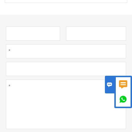


