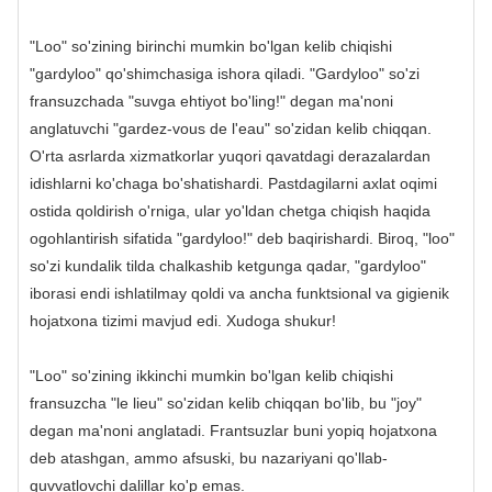
"Loo" so'zining birinchi mumkin bo'lgan kelib chiqishi
"gardyloo" qo'shimchasiga ishora qiladi. "Gardyloo" so'zi
fransuzchada "suvga ehtiyot bo'ling!" degan ma'noni
anglatuvchi "gardez-vous de l'eau" so'zidan kelib chiqqan.
O'rta asrlarda xizmatkorlar yuqori qavatdagi derazalardan
idishlarni ko'chaga bo'shatishardi. Pastdagilarni axlat oqimi
ostida qoldirish o'rniga, ular yo'ldan chetga chiqish haqida
ogohlantirish sifatida "gardyloo!" deb baqirishardi. Biroq, "loo"
so'zi kundalik tilda chalkashib ketgunga qadar, "gardyloo"
iborasi endi ishlatilmay qoldi va ancha funktsional va gigienik
hojatxona tizimi mavjud edi. Xudoga shukur!
"Loo" so'zining ikkinchi mumkin bo'lgan kelib chiqishi
fransuzcha "le lieu" so'zidan kelib chiqqan bo'lib, bu "joy"
degan ma'noni anglatadi. Frantsuzlar buni yopiq hojatxona
deb atashgan, ammo afsuski, bu nazariyani qo'llab-
quvvatlovchi dalillar ko'p emas.