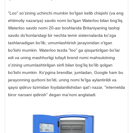
"Loo" so'zining uchinchi mumkin bo'lgan kelib chiqishi (va eng
ehtimoliy nazariya) savdo nomi bo'lgan Waterloo bilan bog'liq.
Waterloo savdo nomi 20-asr boshlarida Britaniyaning tashqi
savdo do'konlaridagi bir nechta temir sisternalarda ko'zga
tashlanadigan bo'lib, umumlashtirish jarayonidan o'tgan
bo'lishi mumkin. Waterloo tezda "loo" ga qisqartirilgan bo'lar
edi va uning mashhurligi tufayli brend nomi mahsulotning
o'zining umumlashtirilgan sinfi bilan bog'liq bo'lib qolgan
bo'lishi mumkin. Ko'pgina brendlar, jumladan, Google ham bu
jarayonning qurboni bo'ldi, uning nomi fe'lga aylantirildi va
qaysi qidiruv tizimidan foydalanilishidan qat'i nazar, "internetda
biror narsani qidirish" degan ma'noni anglatadi.