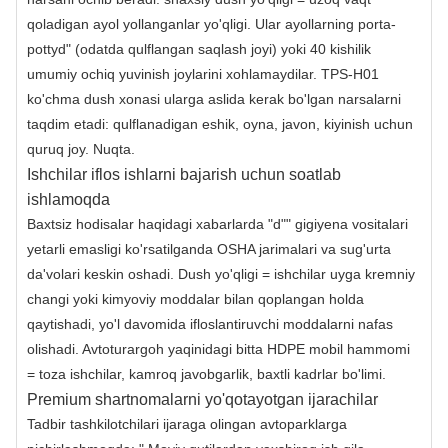
qoladigan ayol yollanganlar yo'qligi. Ular ayollarning porta-
pottyd" (odatda qulflangan saqlash joyi) yoki 40 kishilik
umumiy ochiq yuvinish joylarini xohlamaydilar. TPS-H01
ko'chma dush xonasi ularga aslida kerak bo'lgan narsalarni
taqdim etadi: qulflanadigan eshik, oyna, javon, kiyinish uchun
quruq joy. Nuqta.
Ishchilar iflos ishlarni bajarish uchun soatlab
ishlamoqda
Baxtsiz hodisalar haqidagi xabarlarda "d"" gigiyena vositalari
yetarli emasligi ko'rsatilganda OSHA jarimalari va sug'urta
da'volari keskin oshadi. Dush yo'qligi = ishchilar uyga kremniy
changi yoki kimyoviy moddalar bilan qoplangan holda
qaytishadi, yo'l davomida ifloslantiruvchi moddalarni nafas
olishadi. Avtoturargoh yaqinidagi bitta HDPE mobil hammomi
= toza ishchilar, kamroq javobgarlik, baxtli kadrlar bo'limi.
Premium shartnomalarni yo'qotayotgan ijarachilar
Tadbir tashkilotchilari ijaraga olingan avtoparklarga