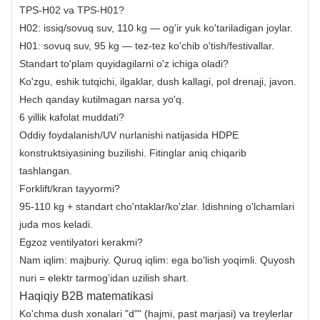
TPS-H02 va TPS-H01?
H02: issiq/sovuq suv, 110 kg — og'ir yuk ko'tariladigan joylar.
H01: sovuq suv, 95 kg — tez-tez ko'chib o'tish/festivallar.
Standart to'plam quyidagilarni o'z ichiga oladi?
Ko'zgu, eshik tutqichi, ilgaklar, dush kallagi, pol drenaji, javon.
Hech qanday kutilmagan narsa yo'q.
6 yillik kafolat muddati?
Oddiy foydalanish/UV nurlanishi natijasida HDPE
konstruktsiyasining buzilishi. Fitinglar aniq chiqarib
tashlangan.
Forklift/kran tayyormi?
95-110 kg + standart cho'ntaklar/ko'zlar. Idishning o'lchamlari
juda mos keladi.
Egzoz ventilyatori kerakmi?
Nam iqlim: majburiy. Quruq iqlim: ega bo'lish yoqimli. Quyosh
nuri = elektr tarmog'idan uzilish shart.
Haqiqiy B2B matematikasi
Ko'chma dush xonalari "d"" (hajmi, past marjasi) va treylerlar