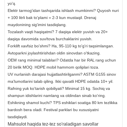
yo'q.
Elektr tarmog'idan tashqarida ishlash mumkinmi? Quyosh nuri
+ 100 litrli bak to'plami = 2-3 kun mustaqil. Drenaj
maydonining sig'imini tasdiqlang.
Tozalash vaqti haqiqatmi? 7 daqiqa elektr yuvish va 20+
daqiqa davomida suv/tova burchaklarini yuvish.
Forklift xavfsiz bo'shmi? Ha, 95-110 kg to'g'ri taqsimlangan.
Avtoparkni joylashtirishdan oldin sinovdan o'tkazing.
OEM rang minimal talablari? Odatda har bir RAL rang uchun
20 birlik MOQ. HDPE mobil hammom qoliplari toza.
UV nurlanish darajasi hujjatlashtirilganmi? ASTM G155 sinov
ma'lumotlarini talab qiling. Ikki qavatli HDPE odatda 10+ yil.
Rafning yuk ko'tarish qobiliyati? Minimal 15 kg. Sochiq va
shampun idishlarini namlang va oldindan sinab ko'ring.
Eshikning shamol kuchi? TPS eshiklari soatiga 80 km tezlikka
bardosh bera oladi. Festival parklari bu xususiyatni
tasdiqlaydi.
Mahsulot haqida tez-tez so'raladigan savollar