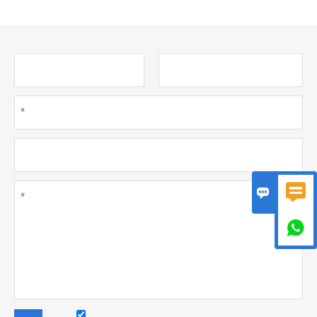


