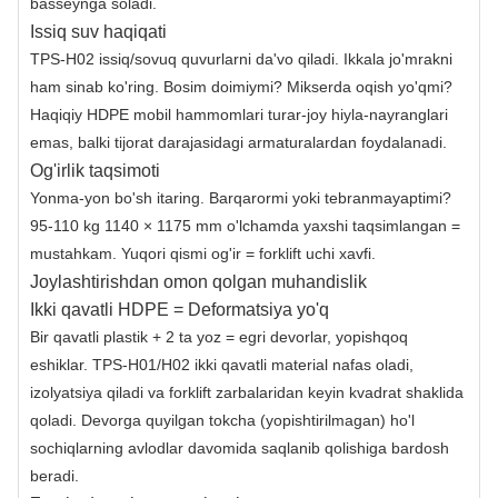
basseynga soladi.
Issiq suv haqiqati
TPS-H02 issiq/sovuq quvurlarni da'vo qiladi. Ikkala jo'mrakni
ham sinab ko'ring. Bosim doimiymi? Mikserda oqish yo'qmi?
Haqiqiy HDPE mobil hammomlari turar-joy hiyla-nayranglari
emas, balki tijorat darajasidagi armaturalardan foydalanadi.
Og'irlik taqsimoti
Yonma-yon bo'sh itaring. Barqarormi yoki tebranmayaptimi?
95-110 kg 1140 × 1175 mm o'lchamda yaxshi taqsimlangan =
mustahkam. Yuqori qismi og'ir = forklift uchi xavfi.
Joylashtirishdan omon qolgan muhandislik
Ikki qavatli HDPE = Deformatsiya yo'q
Bir qavatli plastik + 2 ta yoz = egri devorlar, yopishqoq
eshiklar. TPS-H01/H02 ikki qavatli material nafas oladi,
izolyatsiya qiladi va forklift zarbalaridan keyin kvadrat shaklida
qoladi. Devorga quyilgan tokcha (yopishtirilmagan) ho'l
sochiqlarning avlodlar davomida saqlanib qolishiga bardosh
beradi.