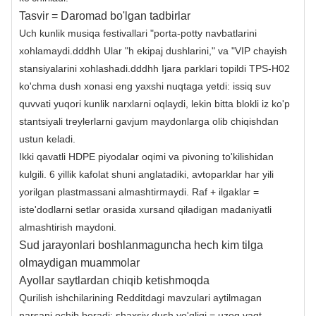
Tasvir = Daromad bo'lgan tadbirlar
Uch kunlik musiqa festivallari "porta-potty navbatlarini
xohlamaydi.dddhh Ular "h ekipaj dushlarini," va "VIP chayish
stansiyalarini xohlashadi.dddhh Ijara parklari topildi TPS-H02
ko'chma dush xonasi eng yaxshi nuqtaga yetdi: issiq suv
quvvati yuqori kunlik narxlarni oqlaydi, lekin bitta blokli iz ko'p
stantsiyali treylerlarni gavjum maydonlarga olib chiqishdan
ustun keladi.
Ikki qavatli HDPE piyodalar oqimi va pivoning to'kilishidan
kulgili. 6 yillik kafolat shuni anglatadiki, avtoparklar har yili
yorilgan plastmassani almashtirmaydi. Raf + ilgaklar =
iste'dodlarni setlar orasida xursand qiladigan madaniyatli
almashtirish maydoni.
Sud jarayonlari boshlanmaguncha hech kim tilga
olmaydigan muammolar
Ayollar saytlardan chiqib ketishmoqda
Qurilish ishchilarining Redditdagi mavzulari aytilmagan
narsani ochib beradi: shaxsiy dush yo'qligi = uzoq vaqt