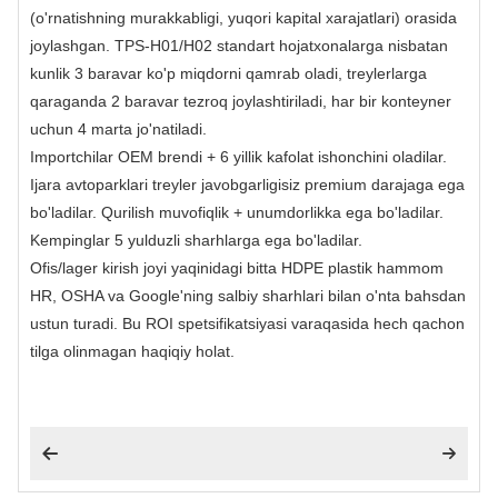
(o'rnatishning murakkabligi, yuqori kapital xarajatlari) orasida
joylashgan. TPS-H01/H02 standart hojatxonalarga nisbatan
kunlik 3 baravar ko'p miqdorni qamrab oladi, treylerlarga
qaraganda 2 baravar tezroq joylashtiriladi, har bir konteyner
uchun 4 marta jo'natiladi.
Importchilar OEM brendi + 6 yillik kafolat ishonchini oladilar.
Ijara avtoparklari treyler javobgarligisiz premium darajaga ega
bo'ladilar. Qurilish muvofiqlik + unumdorlikka ega bo'ladilar.
Kempinglar 5 yulduzli sharhlarga ega bo'ladilar.
Ofis/lager kirish joyi yaqinidagi bitta HDPE plastik hammom
HR, OSHA va Google'ning salbiy sharhlari bilan o'nta bahsdan
ustun turadi. Bu ROI spetsifikatsiyasi varaqasida hech qachon
tilga olinmagan haqiqiy holat.

