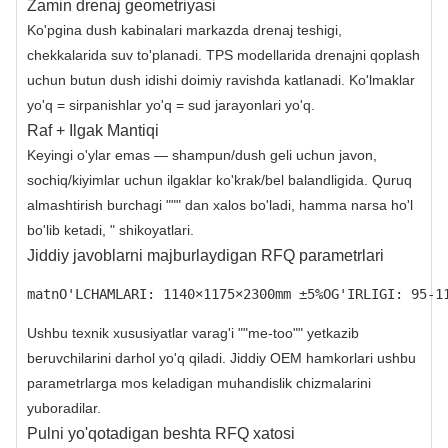
Zamin drenaj geometriyasi
Ko'pgina dush kabinalari markazda drenaj teshigi,
chekkalarida suv to'planadi. TPS modellarida drenajni qoplash
uchun butun dush idishi doimiy ravishda katlanadi. Ko'lmaklar
yo'q = sirpanishlar yo'q = sud jarayonlari yo'q.
Raf + Ilgak Mantiqi
Keyingi o'ylar emas — shampun/dush geli uchun javon,
sochiq/kiyimlar uchun ilgaklar ko'krak/bel balandligida. Quruq
almashtirish burchagi """ dan xalos bo'ladi, hamma narsa ho'l
bo'lib ketadi, " shikoyatlari.
Jiddiy javoblarni majburlaydigan RFQ parametrlari
matnO'LCHAMLARI: 1140×1175×2300mm ±5%OG'IRLIGI: 95-1
Ushbu texnik xususiyatlar varag'i ""me-too"" yetkazib
beruvchilarini darhol yo'q qiladi. Jiddiy OEM hamkorlari ushbu
parametrlarga mos keladigan muhandislik chizmalarini
yuboradilar.
Pulni yo'qotadigan beshta RFQ xatosi