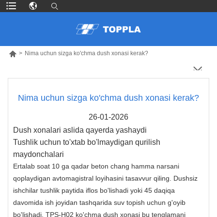

>
Nima uchun sizga ko'chma dush xonasi kerak?
Nima uchun sizga ko'chma dush xonasi kerak?
26-01-2026
Dush xonalari aslida qayerda yashaydi
Tushlik uchun to'xtab bo'lmaydigan qurilish
maydonchalari
Ertalab soat 10 ga qadar beton chang hamma narsani
qoplaydigan avtomagistral loyihasini tasavvur qiling. Dushsiz
ishchilar tushlik paytida iflos bo'lishadi yoki 45 daqiqa
davomida ish joyidan tashqarida suv topish uchun g'oyib
bo'lishadi. TPS-H02 ko'chma dush xonasi bu tenglamani