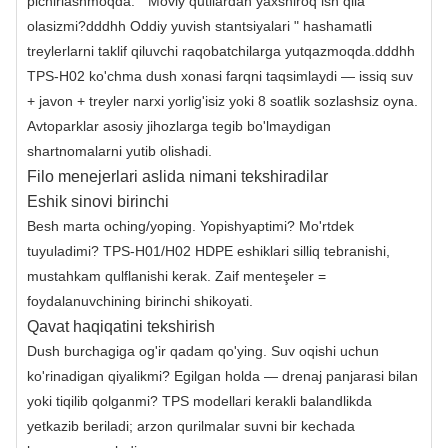
pichirlashmoqda: " Moviy qutilardan yaxshiroq ish qila
olasizmi?dddhh Oddiy yuvish stantsiyalari " hashamatli
treylerlarni taklif qiluvchi raqobatchilarga yutqazmoqda.dddhh
TPS-H02 ko'chma dush xonasi farqni taqsimlaydi — issiq suv
+ javon + treyler narxi yorlig'isiz yoki 8 soatlik sozlashsiz oyna.
Avtoparklar asosiy jihozlarga tegib bo'lmaydigan
shartnomalarni yutib olishadi.
Filo menejerlari aslida nimani tekshiradilar
Eshik sinovi birinchi
Besh marta oching/yoping. Yopishyaptimi? Mo'rtdek
tuyuladimi? TPS-H01/H02 HDPE eshiklari silliq tebranishi,
mustahkam qulflanishi kerak. Zaif menteşeler =
foydalanuvchining birinchi shikoyati.
Qavat haqiqatini tekshirish
Dush burchagiga og'ir qadam qo'ying. Suv oqishi uchun
ko'rinadigan qiyalikmi? Egilgan holda — drenaj panjarasi bilan
yoki tiqilib qolganmi? TPS modellari kerakli balandlikda
yetkazib beriladi; arzon qurilmalar suvni bir kechada