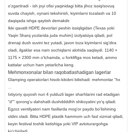
o'zgartiradi - ish joyi ofisi yaqinidagi bitta jihoz issiq/sovuq
suvda chayish, oynani tekshirish, kiyimlarni tozalash va 10
daqiqada ishga qaytish demakdir.
Ikki qavatli HDPE devorlari peshin issiqligidan (Texas yoki
Yaqin Sharq yozlarida juda muhim) izolyatsiya qiladi, pol
drenaji dush suvini tez yutadi, javon toza kiyimlarni sig'dira
oladi, ilgaklar esa nam sochiqlarni alohida saqlaydi. 1140 ×
1175 × 2300 mm o'lchamda, u forkliftga mos keladi, ammo
kattalar uchun ham yetarlicha keng.
Mehmonxonalar bilan raqobatlashadigan lagerlar
Glamping operatorlari hisob-kitobni bilishadi: mehmonlar "hx
...
Ixtiyoriy quyosh nuri 4 yulduzli lager sharhlarini rad etadigan
"d"" qorong'u dahshatli dushddddhh shikoyatini yo'q qiladi.
Egzoz ventilyatori nam fasllarda mog'or paydo bo'lishining
oldini oladi. Bitta HDPE plastik hammom uch fasl xizmat qiladi,
keyin festival toshib ketishiga yoki VIP avtoturargohga
ko'chiriladi.