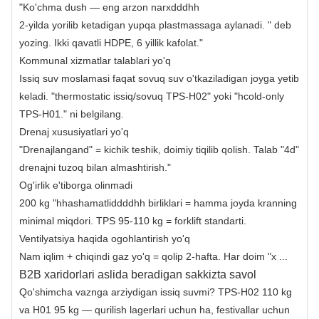
"Ko'chma dush — eng arzon narxdddhh
2-yilda yorilib ketadigan yupqa plastmassaga aylanadi. " deb
yozing. Ikki qavatli HDPE, 6 yillik kafolat."
Kommunal xizmatlar talablari yo'q
Issiq suv moslamasi faqat sovuq suv o'tkaziladigan joyga yetib
keladi. "thermostatic issiq/sovuq TPS-H02" yoki "hcold-only
TPS-H01." ni belgilang.
Drenaj xususiyatlari yo'q
"Drenajlangand" = kichik teshik, doimiy tiqilib qolish. Talab "4d"
drenajni tuzoq bilan almashtirish."
Og'irlik e'tiborga olinmadi
200 kg "hhashamatliddddhh birliklari = hamma joyda kranning
minimal miqdori. TPS 95-110 kg = forklift standarti.
Ventilyatsiya haqida ogohlantirish yo'q
Nam iqlim + chiqindi gaz yo'q = qolip 2-hafta. Har doim "x ...
B2B xaridorlari aslida beradigan sakkizta savol
Qo'shimcha vaznga arziydigan issiq suvmi? TPS-H02 110 kg
va H01 95 kg — qurilish lagerlari uchun ha, festivallar uchun