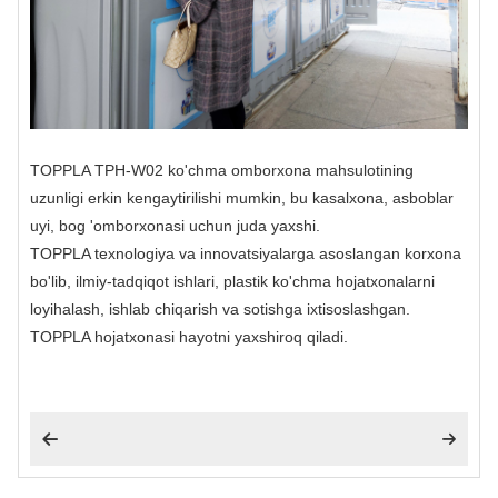
TOPPLA TPH-W02 ko'chma omborxona mahsulotining
uzunligi erkin kengaytirilishi mumkin, bu kasalxona, asboblar
uyi, bog 'omborxonasi uchun juda yaxshi.
TOPPLA texnologiya va innovatsiyalarga asoslangan korxona
bo'lib, ilmiy-tadqiqot ishlari, plastik ko'chma hojatxonalarni
loyihalash, ishlab chiqarish va sotishga ixtisoslashgan.
TOPPLA hojatxonasi hayotni yaxshiroq qiladi.

