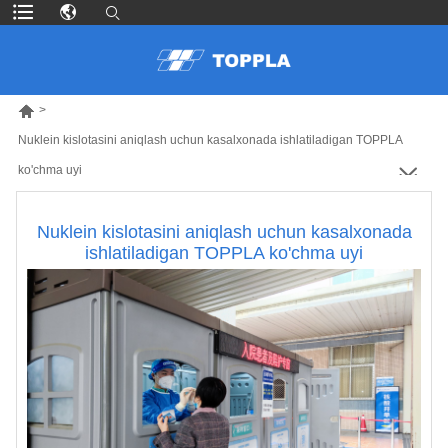

>
Nuklein kislotasini aniqlash uchun kasalxonada ishlatiladigan TOPPLA
ko'chma uyi
Nuklein kislotasini aniqlash uchun kasalxonada
ishlatiladigan TOPPLA ko'chma uyi