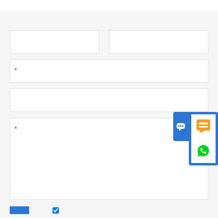


