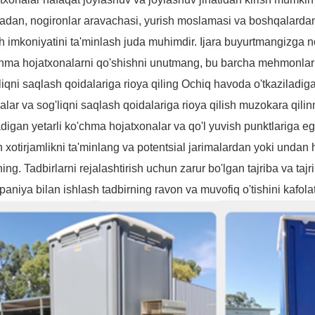
adan, nogironlar aravachasi, yurish moslamasi va boshqalarda
sh imkoniyatini ta'minlash juda muhimdir. Ijara buyurtmangizga 
hma hojatxonalarni qo'shishni unutmang, bu barcha mehmonlar u
liqni saqlash qoidalariga rioya qiling Ochiq havoda o'tkaziladiga
alar va sog'liqni saqlash qoidalariga rioya qilish muzokara qili
digan yetarli ko'chma hojatxonalar va qo'l yuvish punktlariga eg
n xotirjamlikni ta'minlang va potentsial jarimalardan yoki undan
ing. Tadbirlarni rejalashtirish uchun zarur bo'lgan tajriba va taj
aniya bilan ishlash tadbirning ravon va muvofiq o'tishini kafolat