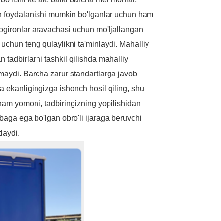
n foydalanishi mumkin bo'lganlar uchun ham
nogironlar aravachasi uchun mo'ljallangan
chun teng qulaylikni ta'minlaydi. Mahalliy
n tadbirlarni tashkil qilishda mahalliy
nmaydi. Barcha zarur standartlarga javob
a ekanligingizga ishonch hosil qiling, shu
 ham yomoni, tadbiringizning yopilishidan
ribaga ega bo'lgan obro'li ijaraga beruvchi
laydi.