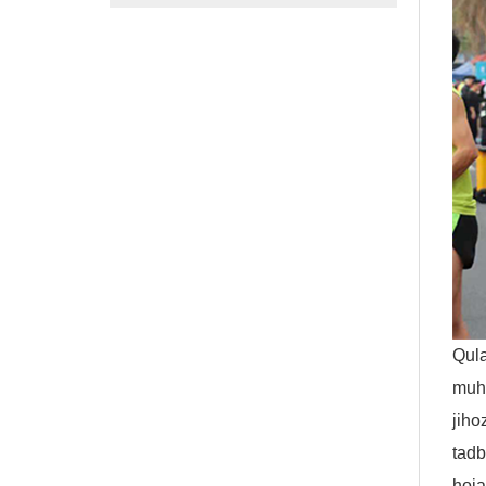
Qula
muhi
jiho
tadb
hoja