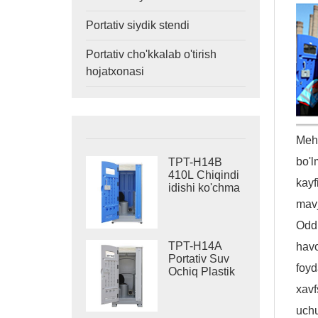
Portativ siydik stendi
Portativ cho'kkalab o'tirish
hojatxonasi
Mehm
bo'l
TPT-H14B
410L Chiqindi
kayf
idishi ko'chma
suv oqadigan
mavj
hojatxona
Oddi
po'latdan
yasalgan
TPT-H14A
havo
ko'chma
Portativ Suv
hojatxona sayti
foyd
Ochiq Plastik
hojatxonasi
Hojatxonasi
xavf
410L Chiqindi
Baki
uchu