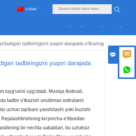
o'zbek
aziladigan tadbiringizni yuqori darajada o'tkazing


digan tadbiringizni yuqori darajada

tuyg'usini uyg'otadi. Musiqa festivali,
oda tadbir o'tkazish unutilmas xotiralarni
lar uchun tajribani yaxshilashi yoki buzishi
 Rejalashtirishning ko'pincha e'tibordan
likning bir nechta sabablari, bu uzluksiz