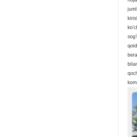
juml
kiri
ko'c
sog'
qoid
bera
bila
qoch
komp