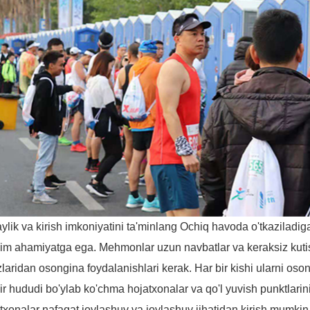
ylik va kirish imkoniyatini ta'minlang Ochiq havoda o'tkaziladiga
m ahamiyatga ega. Mehmonlar uzun navbatlar va keraksiz kuti
zlaridan osongina foydalanishlari kerak. Har bir kishi ularni os
ir hududi bo'ylab ko'chma hojatxonalar va qo'l yuvish punktlarini
txonalar nafaqat joylashuv va joylashuv jihatidan kirish mumkin