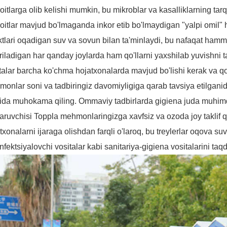
oitlarga olib kelishi mumkin, bu mikroblar va kasalliklarning tar
oitlar mavjud bo'lmaganda inkor etib bo'lmaydigan "yalpi omil"
tlari oqadigan suv va sovun bilan ta'minlaydi, bu nafaqat hamm
riladigan har qanday joylarda ham qo'llarni yaxshilab yuvishni ta
talar barcha ko'chma hojatxonalarda mavjud bo'lishi kerak va q
onlar soni va tadbiringiz davomiyligiga qarab tavsiya etilganidek
ida muhokama qiling. Ommaviy tadbirlarda gigiena juda muhimd
aruvchisi Toppla mehmonlaringizga xavfsiz va ozoda joy taklif qi
txonalarni ijaraga olishdan farqli o'laroq, bu treylerlar oqova su
nfektsiyalovchi vositalar kabi sanitariya-gigiena vositalarini taq