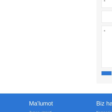
Ma'lumot
Biz h