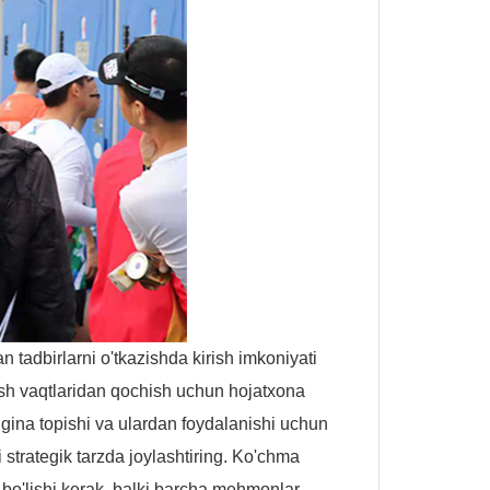
n tadbirlarni o'tkazishda kirish imkoniyati
sh vaqtlaridan qochish uchun hojatxona
ongina topishi va ulardan foydalanishi uchun
 strategik tarzda joylashtiring. Ko'chma
 bo'lishi kerak, balki barcha mehmonlar,