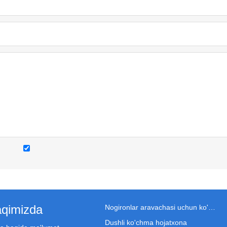
aqimizda
Nogironlar aravachasi uchun ko'chma hojatxona
Dushli ko'chma hojatxona