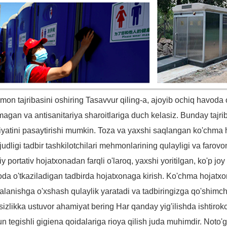
on tajribasini oshiring Tasavvur qiling-a, ajoyib ochiq havoda o
magan va antisanitariya sharoitlariga duch kelasiz. Bunday tajrib
iyatini pasaytirishi mumkin. Toza va yaxshi saqlangan ko'chma h
udligi tadbir tashkilotchilari mehmonlarining qulayligi va farovo
y portativ hojatxonadan farqli o'laroq, yaxshi yoritilgan, ko'p jo
da o'tkaziladigan tadbirda hojatxonaga kirish. Ko'chma hojat
alanishga o'xshash qulaylik yaratadi va tadbiringizga qo'shimcha
sizlikka ustuvor ahamiyat bering Har qanday yig'ilishda ishtirokch
n tegishli gigiena qoidalariga rioya qilish juda muhimdir. Noto'g