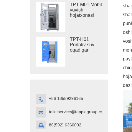
TPT-M01 Mobil
shar
yuvish
shar
hojatxonasi
qurilishi
punk
hojatxonasi
oshi
TPT-H01
vosi
Portativ suv
oqadigan
mehm
hojatxona
payt
HDPE Plastik
Portativ
chiq
hojatxona
kubigi
hoja
dezi
+86 18559296165

toiletservice@topplagroup.com

86(592) 6360092
