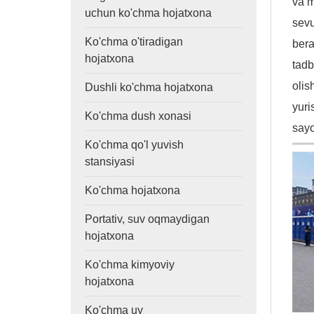
va m
uchun ko'chma hojatxona
sevu
Ko'chma o'tiradigan
bera
hojatxona
tadb
olis
Dushli ko'chma hojatxona
yuri
Ko'chma dush xonasi
sayo
Ko'chma qo'l yuvish
stansiyasi
Ko'chma hojatxona
Portativ, suv oqmaydigan
hojatxona
Ko'chma kimyoviy
hojatxona
Ko'chma uy