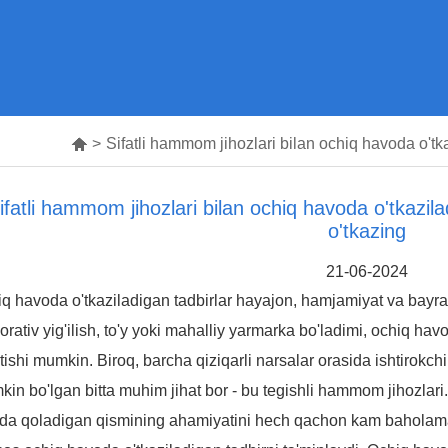

>
Sifatli hammom jihozlari bilan ochiq havoda o'tk
ifatli hammom jihozlari bilan ochiq havoda o'tkazila
o'tkazing
21-06-2024
q havoda o'tkaziladigan tadbirlar hayajon, hamjamiyat va bayram 
orativ yig'ilish, to'y yoki mahalliy yarmarka bo'ladimi, ochiq hav
tishi mumkin. Biroq, barcha qiziqarli narsalar orasida ishtirokchi
in bo'lgan bitta muhim jihat bor - bu tegishli hammom jihozlari.
da qoladigan qismining ahamiyatini hech qachon kam baholamas