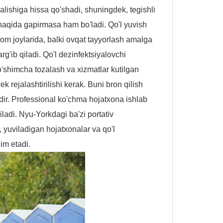
qalishiga hissa qo'shadi, shuningdek, tegishli
 haqida gapirmasa ham bo'ladi. Qo'l yuvish
om joylarida, balki ovqat tayyorlash amalga
rg'ib qiladi. Qo'l dezinfektsiyalovchi
o'shimcha tozalash va xizmatlar kutilgan
 rejalashtirilishi kerak. Buni bron qilish
ir. Professional ko'chma hojatxona ishlab
ladi. Nyu-Yorkdagi ba'zi portativ
v, yuviladigan hojatxonalar va qo'l
dim etadi.