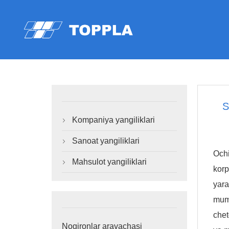
S
Kompaniya yangiliklari

Sanoat yangiliklari

Ochi
Mahsulot yangiliklari

korp
yara
mumk
chet
Nogironlar aravachasi