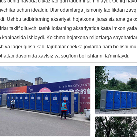
os ochiq havoda o'tkaziladigan tadbirni ta'minlaydi. Ochiq havoda
vchilar uchun idealdir. Ular odamlarga jismoniy faollikdan zavql
di. Ushbu tadbirlarning aksariyati hojatxona ijarasisiz amalga 
irlar taklif qiluvchi tashkilotlarning aksariyatida katta imkoniyat
h kabinasida ishlaydi. Ko'chma hojatxona mijozlarga sayohatdan 
sh va lager qilish kabi tajribalar chekka joylarda ham bo'lishi 
hatlari davomida xavfsiz va sog'lom bo'lishlarini ta'minlaydi.