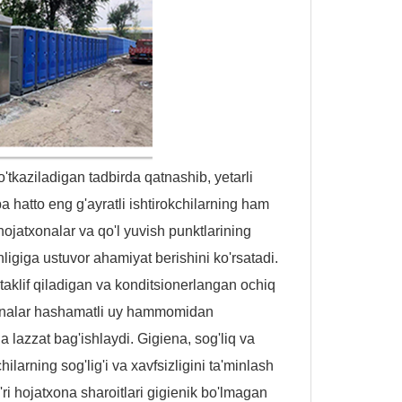
'tkaziladigan tadbirda qatnashib, yetarli
a hatto eng g'ayratli ishtirokchilarning ham
ojatxonalar va qo'l yuvish punktlarining
nligiga ustuvor ahamiyat berishini ko'rsatadi.
y taklif qiladigan va konditsionerlangan ochiq
xonalar hashamatli uy hammomidan
 lazzat bag'ishlaydi. Gigiena, sog'liq va
ilarning sog'lig'i va xavfsizligini ta'minlash
'ri hojatxona sharoitlari gigienik bo'lmagan