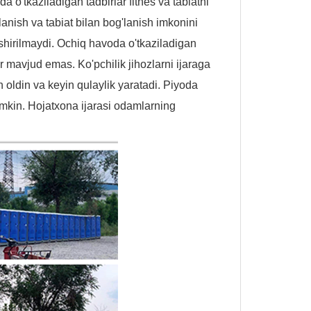
 o'tkaziladigan tadbirlar fitnes va tabiatni
anish va tabiat bilan bog'lanish imkonini
oshirilmaydi. Ochiq havoda o'tkaziladigan
lar mavjud emas. Ko'pchilik jihozlarni ijaraga
oldin va keyin qulaylik yaratadi. Piyoda
mumkin. Hojatxona ijarasi odamlarning