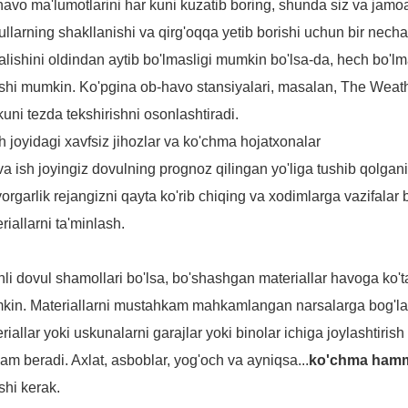
avo ma'lumotlarini har kuni kuzatib boring, shunda siz va jamo
llarning shakllanishi va qirg'oqqa yetib borishi uchun bir nech
alishini oldindan aytib bo'lmasligi mumkin bo'lsa-da, hech bo
ishi mumkin. Ko'pgina ob-havo stansiyalari, masalan, The Weath
kuni tezda tekshirishni osonlashtiradi.
sh joyidagi xavfsiz jihozlar va ko'chma hojatxonalar
va ish joyingiz dovulning prognoz qilingan yo'liga tushib qolgani
orgarlik rejangizni qayta ko'rib chiqing va xodimlarga vazifala
riallarni ta'minlash.
li dovul shamollari bo'lsa, bo'shashgan materiallar havoga ko'tar
in. Materiallarni mustahkam mahkamlangan narsalarga bog'lash
riallar yoki uskunalarni garajlar yoki binolar ichiga joylashtirish
am beradi. Axlat, asboblar, yog'och va ayniqsa...
ko'chma ham
ishi kerak.