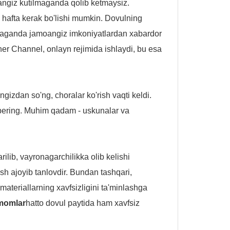
angiz kutilmaganda qolib ketmaysiz.
a hafta kerak bo'lishi mumkin. Dovulning
'lmaganda jamoangiz imkoniyatlardan xabardor
er Channel, onlayn rejimida ishlaydi, bu esa
ngizdan so'ng, choralar ko'rish vaqti keldi.
r bering. Muhim qadam - uskunalar va
ilib, vayronagarchilikka olib kelishi
 ajoyib tanlovdir. Bundan tashqari,
 materiallarning xavfsizligini ta'minlashga
momlar
hatto dovul paytida ham xavfsiz