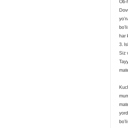
Ob-h
Dovu
yo'n
bo'l
har 
3. I
Siz 
Tayy
mate
Kuch
mumk
mate
yord
bo'l