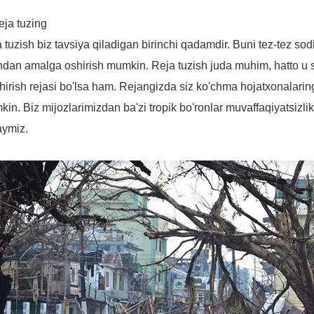
eja tuzing
 tuzish biz tavsiya qiladigan birinchi qadamdir. Buni tez-tez sod
ndan amalga oshirish mumkin. Reja tuzish juda muhim, hatto u 
hirish rejasi bo'lsa ham. Rejangizda siz ko'chma hojatxonalaringi
in. Biz mijozlarimizdan ba'zi tropik bo'ronlar muvaffaqiyatsizlik
aymiz.