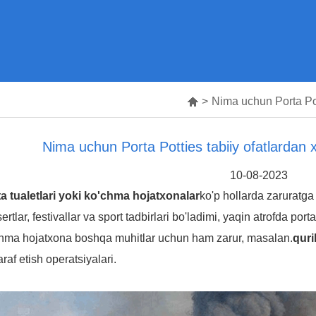

>
Nima uchun Porta Pot
Nima uchun Porta Potties tabiiy ofatlardan 
10-08-2023
a tualetlari yoki ko'chma hojatxonalar
ko'p hollarda zaruratga
ertlar, festivallar va sport tadbirlari bo'ladimi, yaqin atrofda por
hma hojatxona boshqa muhitlar uchun ham zarur, masalan.
quri
araf etish operatsiyalari.