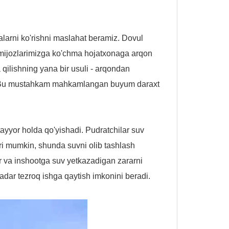
ralarni ko'rishni maslahat beramiz. Dovul
 mijozlarimizga ko'chma hojatxonaga arqon
 qilishning yana bir usuli - arqondan
 Bu mustahkam mahkamlangan buyum daraxt
tayyor holda qo'yishadi. Pudratchilar suv
lari mumkin, shunda suvni olib tashlash
ar va inshootga suv yetkazadigan zararni
ar tezroq ishga qaytish imkonini beradi.