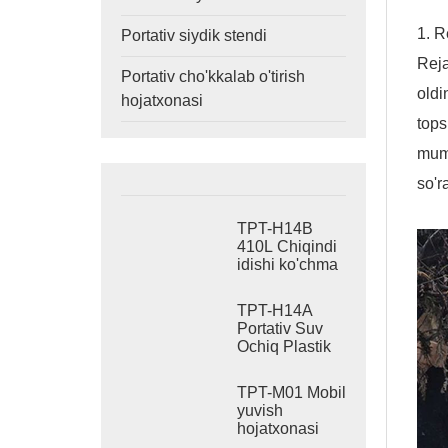
1. R
Portativ siydik stendi
Reja
Portativ cho'kkalab o'tirish
oldi
hojatxonasi
tops
mumk
so'r
TPT-H14B
410L Chiqindi
idishi ko'chma
suv oqadigan
hojatxona
TPT-H14A
po'latdan
Portativ Suv
yasalgan
Ochiq Plastik
ko'chma
Hojatxonasi
hojatxona sayti
410L Chiqindi
hojatxonasi
TPT-M01 Mobil
Baki
yuvish
hojatxonasi
qurilishi