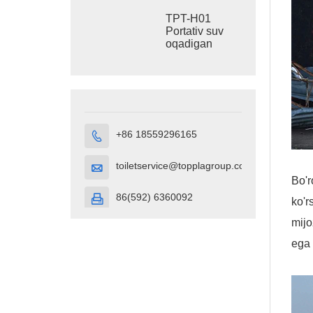
hojatxonasi
TPT-H01
Portativ suv
oqadigan
hojatxona
HDPE Plastik
Portativ
hojatxona
kubigi
+86 18559296165

toiletservice@topplagroup.com

Bo'r
86(592) 6360092

ko'r
mijo
ega 