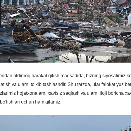
ondan oldinroq harakat qilish maqsadida, bizning siyosatimiz 
satish va ularni to'kib tashlashdir. Shu tarzda, ular falokat yuz be
zlarimiz hojatxonalarni xavfsiz saqlash va ularni iloji boricha xa
bo'lishlari uchun ham qilamiz.