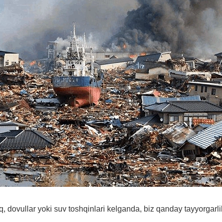
q, dovullar yoki suv toshqinlari kelganda, biz qanday tayyorgarli