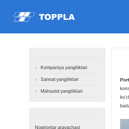
Kompaniya yangiliklari

Sanoat yangiliklari
Port

kons
Mahsulot yangiliklari

ko'c
bart
Nogironlar aravachasi