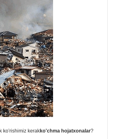
k ko'rishimiz kerak
ko'chma hojatxonalar
?