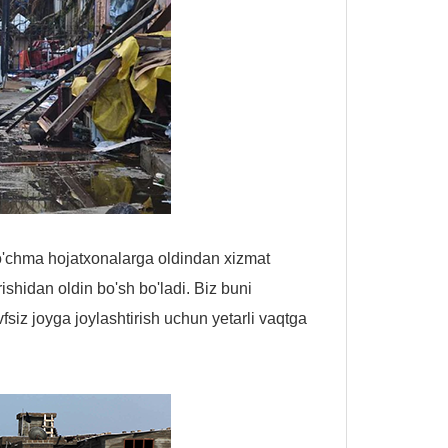
ko'chma hojatxonalarga oldindan xizmat
rishidan oldin bo'sh bo'ladi. Biz buni
vfsiz joyga joylashtirish uchun yetarli vaqtga