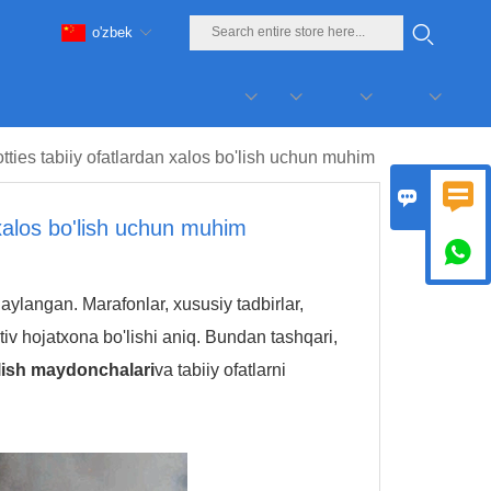
o'zbek
ties tabiiy ofatlardan xalos bo'lish uchun muhim


xalos bo'lish uchun muhim

 aylangan. Marafonlar, xususiy tadbirlar,
tativ hojatxona bo'lishi aniq. Bundan tashqari,
lish maydonchalari
va tabiiy ofatlarni