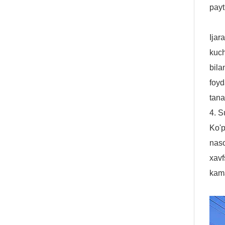
payt
Ijar
kuch
bila
foy
tana
4. S
Ko'p
naso
xavf
kama