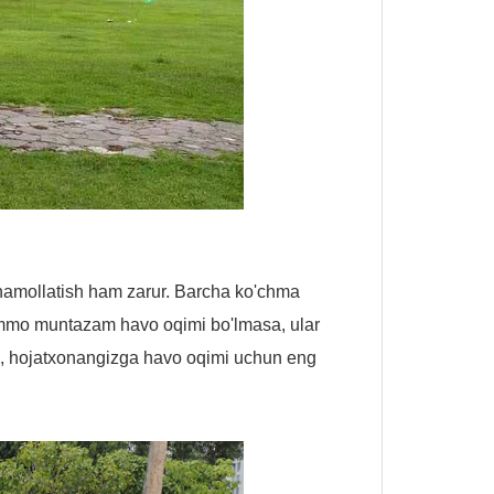
hamollatish ham zarur. Barcha ko'chma
, ammo muntazam havo oqimi bo'lmasa, ular
in, hojatxonangizga havo oqimi uchun eng