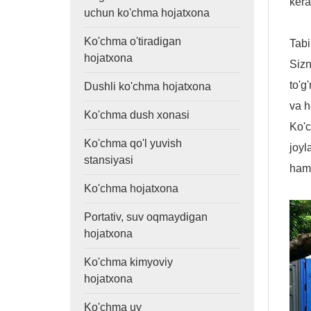
kera
uchun ko'chma hojatxona
Ko'chma o'tiradigan
Tabi
hojatxona
Siz
to'g
Dushli ko'chma hojatxona
va h
Ko'chma dush xonasi
Ko'c
Ko'chma qo'l yuvish
joyl
stansiyasi
ham,
Ko'chma hojatxona
Portativ, suv oqmaydigan
hojatxona
Ko'chma kimyoviy
hojatxona
Ko'chma uy