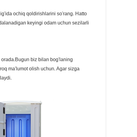
lig'ida ochiq qoldirishlarini so'rang. Hatto
dalanadigan keyingi odam uchun sezilarli
z orada.
Bugun biz bilan bog'laning
proq ma'lumot olish uchun. Agar sizga
laydi.