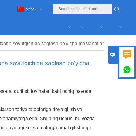
o'zbek
xona sovutgichida saqlash bo'yicha maslahatlar


na sovutgichida saqlash bo'yicha

lsa-da, qurilish loyihalari kabi ochiq havoda
lar
sanitariya talablariga rioya qilish va
him ahamiyatga ega. Shuning uchun, bu yozda
n quyidagi ko'rsatmalarga amal qilishingiz