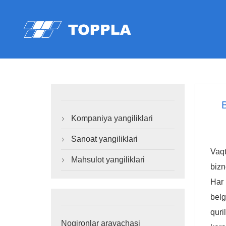
Kompaniya yangiliklari

Sanoat yangiliklari

Vaqt
Mahsulot yangiliklari

bizn
Har 
belg
quri
Nogironlar aravachasi