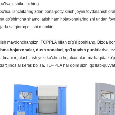
i bo'lsa, eshikni oching
i bo'lsa, ishchilaringizdan porta-potty kirish joyini foydalanish ora
na qo'shimcha shamollatish ham hojatxonalaringizni undan foy
jada salqinroq qilishi mumkin.
lish maydonchangizni TOPPLA bilan to'g'ri boshlang. Bizda bor
hma hojatxonalar, dush xonalari, qo'l yuvish punktlari
va te
rtmani rejalashtirish yoki ko'chma hojatxonalarimiz haqida ko'
dart jihozlar kerak bo'lsa, TOPPLA har doim sizni qo'llab-quvvat