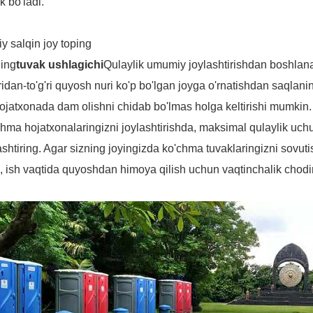
k bo'ladi.
iy salqin joy toping
ning
tuvak ushlagichi
Qulaylik umumiy joylashtirishdan boshlanad
'ridan-to'g'ri quyosh nuri ko'p bo'lgan joyga o'rnatishdan saqlan
ojatxonada dam olishni chidab bo'lmas holga keltirishi mumkin.
hma hojatxonalaringizni joylashtirishda, maksimal qulaylik uchu
ashtiring. Agar sizning joyingizda ko'chma tuvaklaringizni sovu
 ish vaqtida quyoshdan himoya qilish uchun vaqtinchalik chodir 