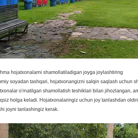
hma hojatxonalarni shamollatiladigan joyga joylashtiring
iy soyadan tashqari, hojatxonangizni salqin saqlash uchun s
txonalar o'rnatilgan shamollatish teshiklari bilan jihozlangan
qsiz holga keladi. Hojatxonalaringiz uchun joy tanlashdan old
hi joyni tanlashingiz kerak.