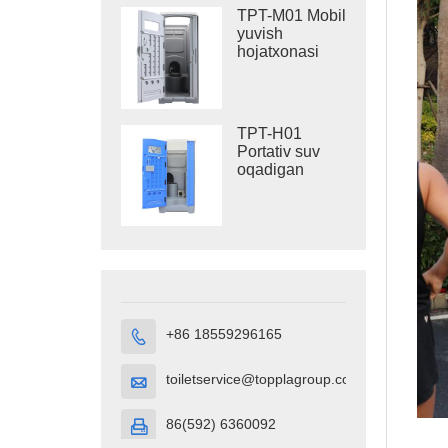
TPT-M01 Mobil
yuvish
hojatxonasi
qurilishi
hojatxonasi
TPT-H01
Portativ suv
oqadigan
hojatxona
HDPE Plastik
Portativ
hojatxona
kubigi
+86 18559296165

toiletservice@topplagroup.com

86(592) 6360092
