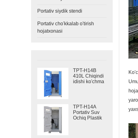
Portativ siydik stendi
Portativ cho'kkalab o'tirish
hojatxonasi
TPT-H14B
Ko'c
410L Chiqindi
Umum
idishi ko'chma
suv oqadigan
hoja
hojatxona
po'latdan
yaro
yasalgan
TPT-H14A
yaxs
ko'chma
Portativ Suv
hojatxona sayti
Ochiq Plastik
hojatxonasi
Hojatxonasi
410L Chiqindi
Baki