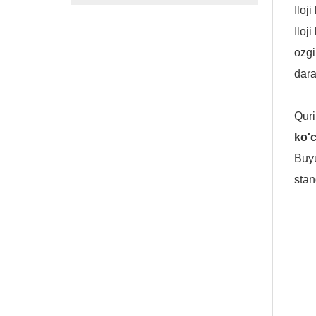
Iloj
Iloj
ozgi
dara
Quri
ko'c
Buyu
stan