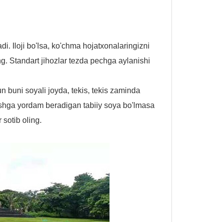
i. Iloji bo'lsa, ko'chma hojatxonalaringizni
ing. Standart jihozlar tezda pechga aylanishi
n buni soyali joyda, tekis, tekis zaminda
tishga yordam beradigan tabiiy soya bo'lmasa
sotib oling.