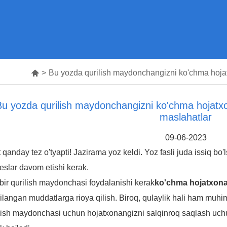

>
Bu yozda qurilish maydonchangizni ko'chma hojat
Bu yozda qurilish maydonchangizni ko'chma hojatxo
maslahatlar
09-06-2023
 qanday tez o'tyapti! Jazirama yoz keldi. Yoz fasli juda issiq bo'
eslar davom etishi kerak.
bir qurilish maydonchasi foydalanishi kerak
ko'chma hojatxona
ilangan muddatlarga rioya qilish. Biroq, qulaylik hali ham mu
lish maydonchasi uchun hojatxonangizni salqinroq saqlash uchu