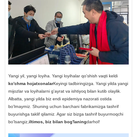
Yangi yil, yangi loyiha. Yangi loyihalar qo'shish vaqti keldi
ko'chma hojatxonalar
Keyingi tadbiringizga. Yangi yilda yangi
mijozlar va loyihalarni g'ayrat va ishtiyoq bilan kutib olaylik.
Albatta, yangi yilda biz endi epidemiya nazorati ostida
bo'lmaymiz. Shuning uchun barchani fabrikamizga tashrif
buyurishga taklif qilamiz. Agar siz bizga tashrif buyurmoqchi
bo'lsangiz,
iltimos, biz bilan bog'laning
darhol!