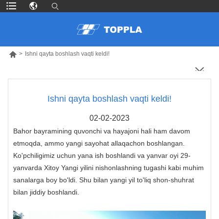

>
Ishni qayta boshlash vaqti keldi!
Ishni qayta boshlash vaqti keldi!
02-02-2023
Bahor bayramining quvonchi va hayajoni hali ham davom
etmoqda, ammo yangi sayohat allaqachon boshlangan.
Ko'pchiligimiz uchun yana ish boshlandi va yanvar oyi 29-
yanvarda Xitoy Yangi yilini nishonlashning tugashi kabi muhim
sanalarga boy bo'ldi. Shu bilan yangi yil to'liq shon-shuhrat
bilan jiddiy boshlandi.