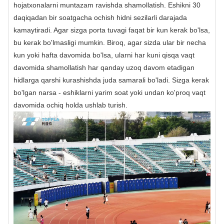
hojatxonalarni muntazam ravishda shamollatish. Eshikni 30
daqiqadan bir soatgacha ochish hidni sezilarli darajada
kamaytiradi. Agar sizga porta tuvagi faqat bir kun kerak bo'lsa,
bu kerak bo'lmasligi mumkin. Biroq, agar sizda ular bir necha
kun yoki hafta davomida bo'lsa, ularni har kuni qisqa vaqt
davomida shamollatish har qanday uzoq davom etadigan
hidlarga qarshi kurashishda juda samarali bo'ladi. Sizga kerak
bo'lgan narsa - eshiklarni yarim soat yoki undan ko'proq vaqt
davomida ochiq holda ushlab turish.