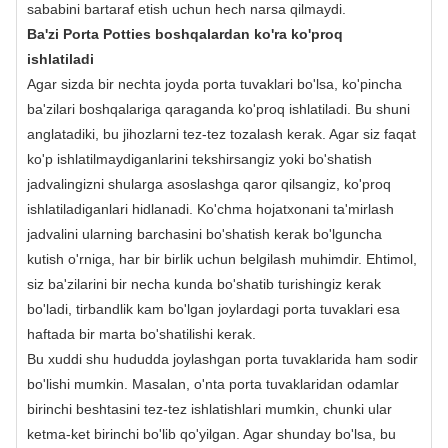
sababini bartaraf etish uchun hech narsa qilmaydi.
Ba'zi Porta Potties boshqalardan ko'ra ko'proq
ishlatiladi
Agar sizda bir nechta joyda porta tuvaklari bo'lsa, ko'pincha
ba'zilari boshqalariga qaraganda ko'proq ishlatiladi. Bu shuni
anglatadiki, bu jihozlarni tez-tez tozalash kerak. Agar siz faqat
ko'p ishlatilmaydiganlarini tekshirsangiz yoki bo'shatish
jadvalingizni shularga asoslashga qaror qilsangiz, ko'proq
ishlatiladiganlari hidlanadi. Ko'chma hojatxonani ta'mirlash
jadvalini ularning barchasini bo'shatish kerak bo'lguncha
kutish o'rniga, har bir birlik uchun belgilash muhimdir. Ehtimol,
siz ba'zilarini bir necha kunda bo'shatib turishingiz kerak
bo'ladi, tirbandlik kam bo'lgan joylardagi porta tuvaklari esa
haftada bir marta bo'shatilishi kerak.
Bu xuddi shu hududda joylashgan porta tuvaklarida ham sodir
bo'lishi mumkin. Masalan, o'nta porta tuvaklaridan odamlar
birinchi beshtasini tez-tez ishlatishlari mumkin, chunki ular
ketma-ket birinchi bo'lib qo'yilgan. Agar shunday bo'lsa, bu