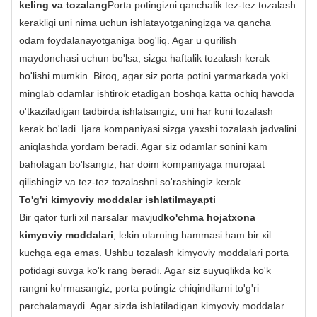
keling va tozalang
Porta potingizni qanchalik tez-tez tozalash
kerakligi uni nima uchun ishlatayotganingizga va qancha
odam foydalanayotganiga bog'liq. Agar u qurilish
maydonchasi uchun bo'lsa, sizga haftalik tozalash kerak
bo'lishi mumkin. Biroq, agar siz porta potini yarmarkada yoki
minglab odamlar ishtirok etadigan boshqa katta ochiq havoda
o'tkaziladigan tadbirda ishlatsangiz, uni har kuni tozalash
kerak bo'ladi. Ijara kompaniyasi sizga yaxshi tozalash jadvalini
aniqlashda yordam beradi. Agar siz odamlar sonini kam
baholagan bo'lsangiz, har doim kompaniyaga murojaat
qilishingiz va tez-tez tozalashni so'rashingiz kerak.
To'g'ri kimyoviy moddalar ishlatilmayapti
Bir qator turli xil narsalar mavjud
ko'chma hojatxona
kimyoviy moddalari
, lekin ularning hammasi ham bir xil
kuchga ega emas. Ushbu tozalash kimyoviy moddalari porta
potidagi suvga ko'k rang beradi. Agar siz suyuqlikda ko'k
rangni ko'rmasangiz, porta potingiz chiqindilarni to'g'ri
parchalamaydi. Agar sizda ishlatiladigan kimyoviy moddalar