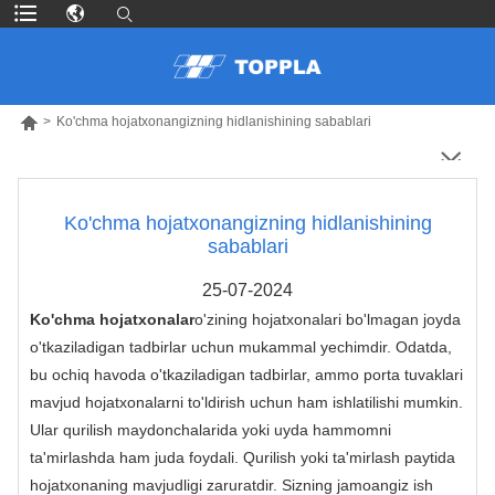

>
Ko'chma hojatxonangizning hidlanishining sabablari
Ko'chma hojatxonangizning hidlanishining
sabablari
25-07-2024
Ko'chma hojatxonalar
o'zining hojatxonalari bo'lmagan joyda
o'tkaziladigan tadbirlar uchun mukammal yechimdir. Odatda,
bu ochiq havoda o'tkaziladigan tadbirlar, ammo porta tuvaklari
mavjud hojatxonalarni to'ldirish uchun ham ishlatilishi mumkin.
Ular qurilish maydonchalarida yoki uyda hammomni
ta'mirlashda ham juda foydali. Qurilish yoki ta'mirlash paytida
hojatxonaning mavjudligi zaruratdir. Sizning jamoangiz ish