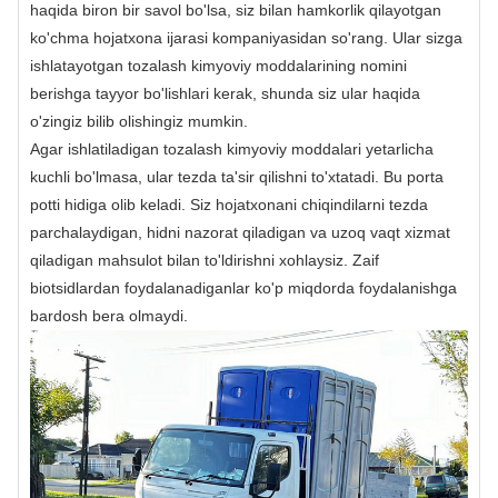
haqida biron bir savol bo'lsa, siz bilan hamkorlik qilayotgan
ko'chma hojatxona ijarasi kompaniyasidan so'rang. Ular sizga
ishlatayotgan tozalash kimyoviy moddalarining nomini
berishga tayyor bo'lishlari kerak, shunda siz ular haqida
o'zingiz bilib olishingiz mumkin.
Agar ishlatiladigan tozalash kimyoviy moddalari yetarlicha
kuchli bo'lmasa, ular tezda ta'sir qilishni to'xtatadi. Bu porta
potti hidiga olib keladi. Siz hojatxonani chiqindilarni tezda
parchalaydigan, hidni nazorat qiladigan va uzoq vaqt xizmat
qiladigan mahsulot bilan to'ldirishni xohlaysiz. Zaif
biotsidlardan foydalanadiganlar ko'p miqdorda foydalanishga
bardosh bera olmaydi.