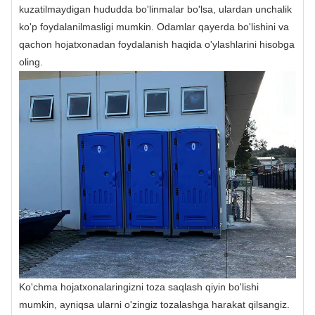
kuzatilmaydigan hududda bo'linmalar bo'lsa, ulardan unchalik
ko'p foydalanilmasligi mumkin. Odamlar qayerda bo'lishini va
qachon hojatxonadan foydalanish haqida o'ylashlarini hisobga
oling.
Ko'chma hojatxonalaringizni toza saqlash qiyin bo'lishi
mumkin, ayniqsa ularni o'zingiz tozalashga harakat qilsangiz.