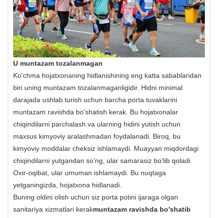
U muntazam tozalanmagan
Ko'chma hojatxonaning hidlanishining eng katta sabablaridan
biri uning muntazam tozalanmaganligidir. Hidni minimal
darajada ushlab turish uchun barcha porta tuvaklarini
muntazam ravishda bo'shatish kerak. Bu hojatxonalar
chiqindilarni parchalash va ularning hidini yutish uchun
maxsus kimyoviy aralashmadan foydalanadi. Biroq, bu
kimyoviy moddalar cheksiz ishlamaydi. Muayyan miqdordagi
chiqindilarni yutgandan so'ng, ular samarasiz bo'lib qoladi.
Oxir-oqibat, ular umuman ishlamaydi. Bu nuqtaga
yetganingizda, hojatxona hidlanadi.
Buning oldini olish uchun siz porta potini ijaraga olgan
sanitariya xizmatlari kerak
muntazam ravishda bo'shatib