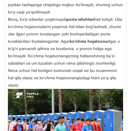
joyidan tashqariga chiqishga majbur bo'lmaydi, shuning uchun
ko'p vaqt yo'qotilmaydi.
Biroq, ko'p odamlar yoqtirmaydi
porta idishlari
hidi tufayli. Ular
ko'chma hojatxonalarni yoqimsiz hid bilan bog'lashadi, chunki
ular ilgari yomon tozalangan yoki boshqariladigan porta
tuvaklaridan foydalanganlar. Agar
ko'chma hojatxona
Agar u
to'g'ri parvarish qilinsa va tozalansa, u yomon hidga ega
bo'lmaydi. Ko'chma hojatxonangizning hidlanishining ba'zi
sabablari va uni tuzatish uchun nima qilishingiz mumkinligi.
Nima uchun hid borligini tushunish orqali siz bu muammoni
hal qila olasiz va ko'chma hojatxonangizdagi hidni yo'q qila
olasiz.