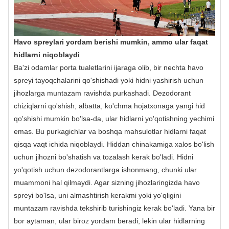
Havo spreylari yordam berishi mumkin, ammo ular faqat
hidlarni niqoblaydi
Ba'zi odamlar porta tualetlarini ijaraga olib, bir nechta havo
spreyi tayoqchalarini qo'shishadi yoki hidni yashirish uchun
jihozlarga muntazam ravishda purkashadi. Dezodorant
chiziqlarni qo'shish, albatta, ko'chma hojatxonaga yangi hid
qo'shishi mumkin bo'lsa-da, ular hidlarni yo'qotishning yechimi
emas. Bu purkagichlar va boshqa mahsulotlar hidlarni faqat
qisqa vaqt ichida niqoblaydi. Hiddan chinakamiga xalos bo'lish
uchun jihozni bo'shatish va tozalash kerak bo'ladi. Hidni
yo'qotish uchun dezodorantlarga ishonmang, chunki ular
muammoni hal qilmaydi. Agar sizning jihozlaringizda havo
spreyi bo'lsa, uni almashtirish kerakmi yoki yo'qligini
muntazam ravishda tekshirib turishingiz kerak bo'ladi. Yana bir
bor aytaman, ular biroz yordam beradi, lekin ular hidlarning