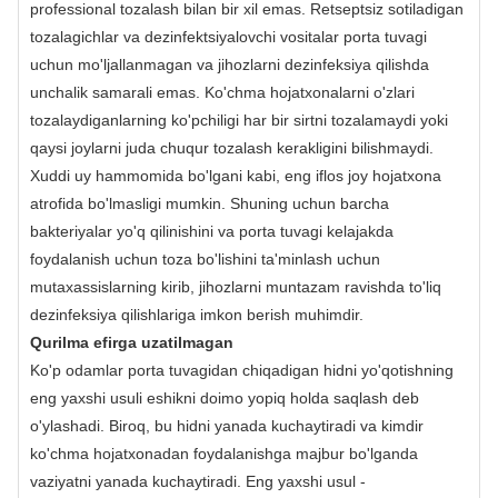
professional tozalash bilan bir xil emas. Retseptsiz sotiladigan
tozalagichlar va dezinfektsiyalovchi vositalar porta tuvagi
uchun mo'ljallanmagan va jihozlarni dezinfeksiya qilishda
unchalik samarali emas. Ko'chma hojatxonalarni o'zlari
tozalaydiganlarning ko'pchiligi har bir sirtni tozalamaydi yoki
qaysi joylarni juda chuqur tozalash kerakligini bilishmaydi.
Xuddi uy hammomida bo'lgani kabi, eng iflos joy hojatxona
atrofida bo'lmasligi mumkin. Shuning uchun barcha
bakteriyalar yo'q qilinishini va porta tuvagi kelajakda
foydalanish uchun toza bo'lishini ta'minlash uchun
mutaxassislarning kirib, jihozlarni muntazam ravishda to'liq
dezinfeksiya qilishlariga imkon berish muhimdir.
Qurilma efirga uzatilmagan
Ko'p odamlar porta tuvagidan chiqadigan hidni yo'qotishning
eng yaxshi usuli eshikni doimo yopiq holda saqlash deb
o'ylashadi. Biroq, bu hidni yanada kuchaytiradi va kimdir
ko'chma hojatxonadan foydalanishga majbur bo'lganda
vaziyatni yanada kuchaytiradi. Eng yaxshi usul -