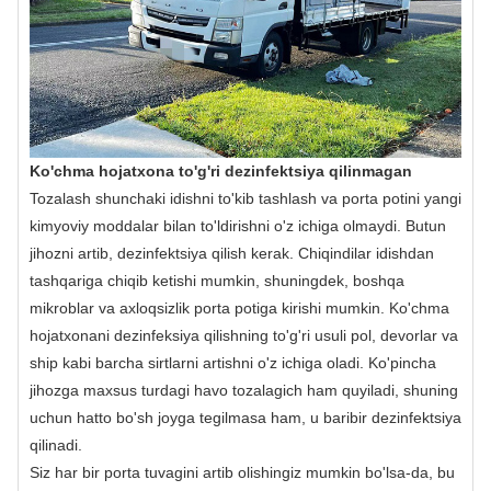
Ko'chma hojatxona to'g'ri dezinfektsiya qilinmagan
Tozalash shunchaki idishni to'kib tashlash va porta potini yangi
kimyoviy moddalar bilan to'ldirishni o'z ichiga olmaydi. Butun
jihozni artib, dezinfektsiya qilish kerak. Chiqindilar idishdan
tashqariga chiqib ketishi mumkin, shuningdek, boshqa
mikroblar va axloqsizlik porta potiga kirishi mumkin. Ko'chma
hojatxonani dezinfeksiya qilishning to'g'ri usuli pol, devorlar va
ship kabi barcha sirtlarni artishni o'z ichiga oladi. Ko'pincha
jihozga maxsus turdagi havo tozalagich ham quyiladi, shuning
uchun hatto bo'sh joyga tegilmasa ham, u baribir dezinfektsiya
qilinadi.
Siz har bir porta tuvagini artib olishingiz mumkin bo'lsa-da, bu