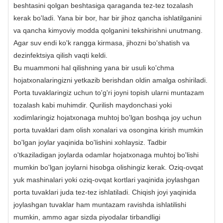
beshtasini qolgan beshtasiga qaraganda tez-tez tozalash
kerak bo'ladi. Yana bir bor, har bir jihoz qancha ishlatilganini
va qancha kimyoviy modda qolganini tekshirishni unutmang.
Agar suv endi ko'k rangga kirmasa, jihozni bo'shatish va
dezinfektsiya qilish vaqti keldi.
Bu muammoni hal qilishning yana bir usuli ko'chma
hojatxonalaringizni yetkazib berishdan oldin amalga oshiriladi.
Porta tuvaklaringiz uchun to'g'ri joyni topish ularni muntazam
tozalash kabi muhimdir. Qurilish maydonchasi yoki
xodimlaringiz hojatxonaga muhtoj bo'lgan boshqa joy uchun
porta tuvaklari dam olish xonalari va osongina kirish mumkin
bo'lgan joylar yaqinida bo'lishini xohlaysiz. Tadbir
o'tkaziladigan joylarda odamlar hojatxonaga muhtoj bo'lishi
mumkin bo'lgan joylarni hisobga olishingiz kerak. Oziq-ovqat
yuk mashinalari yoki oziq-ovqat kortlari yaqinida joylashgan
porta tuvaklari juda tez-tez ishlatiladi. Chiqish joyi yaqinida
joylashgan tuvaklar ham muntazam ravishda ishlatilishi
mumkin, ammo agar sizda piyodalar tirbandligi