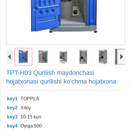
TPT-H03 Qurilish maydonchasi
hojatxonasi qurilishi ko'chma hojatxona
key1
TOPPLA
key2
Xitoy
key3
10-15 kun
key4
Oyiga 500