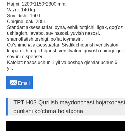
Hajmi: 1200*1150*2300 mm.
Vazni: 140 kg.
Suv idishi: 160 l.
Chiqindi bak: 280L.
Standart aksessuarlar: oyna, eshik tutqichi, ilgak, qog'oz
ushlagich, lavabo, suv nasosi, yuvish nasosi,
shamollatish teshigi, po'lat toymasin.
Qo'shimcha aksessuarlar: Siydik chiqarish ventilyatori,
klapan, chiroq, chiqarish ventilyatori, quyosh chiroqi, qo'l
sovuni dispenseri.
Kafolat: nasos uchun 1 yil va boshqa qismlar uchun 6
yil.

Email
TPT-H03 Qurilish maydonchasi hojatxonasi
qurilishi ko'chma hojatxona