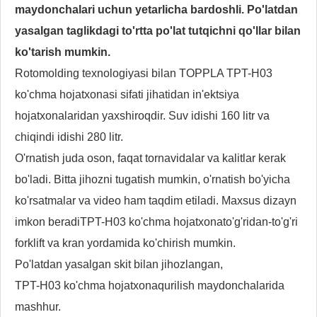
maydonchalari uchun yetarlicha bardoshli. Po'latdan
yasalgan taglikdagi to'rtta po'lat tutqichni qo'llar bilan
ko'tarish mumkin.
Rotomolding texnologiyasi bilan TOPPLA TPT-H03
ko'chma hojatxonasi sifati jihatidan in'ektsiya
hojatxonalaridan yaxshiroqdir. Suv idishi 160 litr va
chiqindi idishi 280 litr.
O'rnatish juda oson, faqat tornavidalar va kalitlar kerak
bo'ladi. Bitta jihozni tugatish mumkin, o'rnatish bo'yicha
ko'rsatmalar va video ham taqdim etiladi. Maxsus dizayn
imkon beradi
TPT-H03 ko'chma hojatxona
to'g'ridan-to'g'ri
forklift va kran yordamida ko'chirish mumkin.
Po'latdan yasalgan skit bilan jihozlangan,
TPT-H03 ko'chma hojatxona
qurilish maydonchalarida
mashhur.