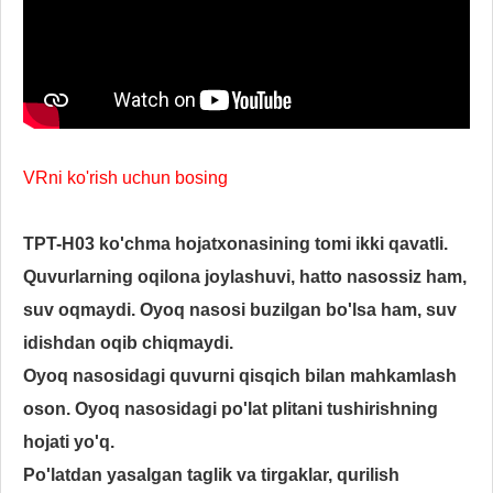
VRni ko'rish uchun bosing
TPT-H03 ko'chma hojatxonasining tomi ikki qavatli.
Quvurlarning oqilona joylashuvi, hatto nasossiz ham,
suv oqmaydi. Oyoq nasosi buzilgan bo'lsa ham, suv
idishdan oqib chiqmaydi.
Oyoq nasosidagi quvurni qisqich bilan mahkamlash
oson. Oyoq nasosidagi po'lat plitani tushirishning
hojati yo'q.
Po'latdan yasalgan taglik va tirgaklar, qurilish