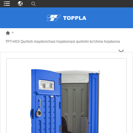

>
TPT-H03 Qurilish maydonchasi hojatxonasi qurilishi ko'chma hojatxona