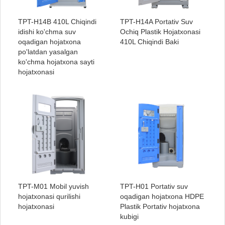
TPT-H14B 410L Chiqindi
TPT-H14A Portativ Suv
idishi ko'chma suv
Ochiq Plastik Hojatxonasi
oqadigan hojatxona
410L Chiqindi Baki
po'latdan yasalgan
ko'chma hojatxona sayti
hojatxonasi
TPT-M01 Mobil yuvish
TPT-H01 Portativ suv
hojatxonasi qurilishi
oqadigan hojatxona HDPE
hojatxonasi
Plastik Portativ hojatxona
kubigi