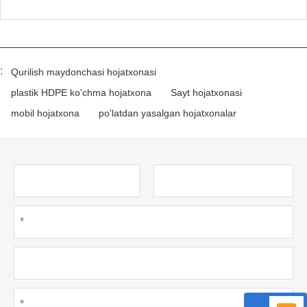
:
Qurilish maydonchasi hojatxonasi
plastik HDPE ko'chma hojatxona
Sayt hojatxonasi
mobil hojatxona
po'latdan yasalgan hojatxonalar