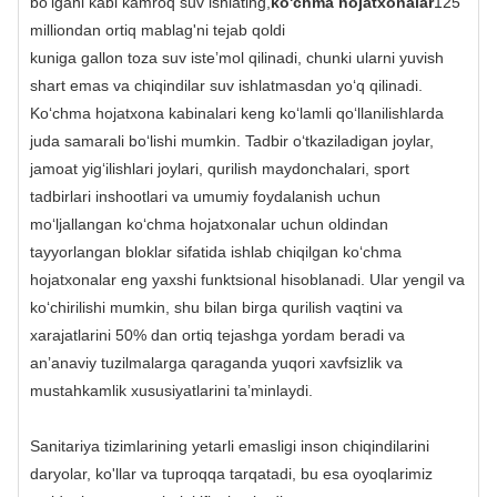
bo'lgani kabi kamroq suv ishlating,
ko'chma hojatxonalar
125
milliondan ortiq mablag'ni tejab qoldi
kuniga gallon toza suv isteʼmol qilinadi, chunki ularni yuvish
shart emas va chiqindilar suv ishlatmasdan yoʻq qilinadi.
Koʻchma hojatxona kabinalari keng koʻlamli qoʻllanilishlarda
juda samarali boʻlishi mumkin. Tadbir oʻtkaziladigan joylar,
jamoat yigʻilishlari joylari, qurilish maydonchalari, sport
tadbirlari inshootlari va umumiy foydalanish uchun
moʻljallangan koʻchma hojatxonalar uchun oldindan
tayyorlangan bloklar sifatida ishlab chiqilgan koʻchma
hojatxonalar eng yaxshi funktsional hisoblanadi. Ular yengil va
koʻchirilishi mumkin, shu bilan birga qurilish vaqtini va
xarajatlarini 50% dan ortiq tejashga yordam beradi va
anʼanaviy tuzilmalarga qaraganda yuqori xavfsizlik va
mustahkamlik xususiyatlarini taʼminlaydi.
Sanitariya tizimlarining yetarli emasligi inson chiqindilarini
daryolar, ko'llar va tuproqqa tarqatadi, bu esa oyoqlarimiz