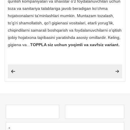
qurilish kompaniyalari va shaxslar o'z foydalanuvchilari uchun
toza va sanitariya talablariga javob beradigan ko'chma
hojatxonalarni ta'minlashlari mumkin. Muntazam tozalash,
to'g'ri shamollatish, qo'l gigienasi vositalari, etarli yorug'lik,
chiqindilarni samarali boshqarish va foydalanuvchilarni o'qitish
ijobiy hojatxona tajribasini yaratishda asosiy omillardir. Keling,
gigiena va...
TOPPLA siz uchun yoqimli va xavfsiz variant.

