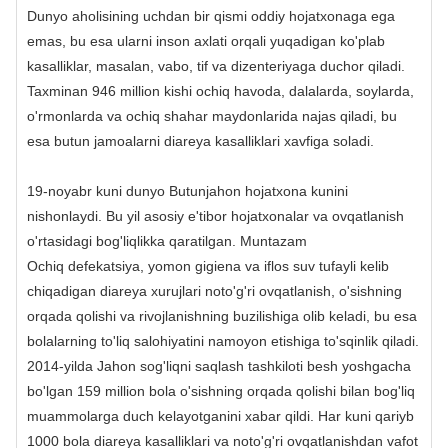
Dunyo aholisining uchdan bir qismi oddiy hojatxonaga ega
emas, bu esa ularni inson axlati orqali yuqadigan ko'plab
kasalliklar, masalan, vabo, tif va dizenteriyaga duchor qiladi.
Taxminan 946 million kishi ochiq havoda, dalalarda, soylarda,
o'rmonlarda va ochiq shahar maydonlarida najas qiladi, bu
esa butun jamoalarni diareya kasalliklari xavfiga soladi.
19-noyabr kuni dunyo Butunjahon hojatxona kunini
nishonlaydi. Bu yil asosiy e'tibor hojatxonalar va ovqatlanish
o'rtasidagi bog'liqlikka qaratilgan. Muntazam
Ochiq defekatsiya, yomon gigiena va iflos suv tufayli kelib
chiqadigan diareya xurujlari noto'g'ri ovqatlanish, o'sishning
orqada qolishi va rivojlanishning buzilishiga olib keladi, bu esa
bolalarning to'liq salohiyatini namoyon etishiga to'sqinlik qiladi.
2014-yilda Jahon sog'liqni saqlash tashkiloti besh yoshgacha
bo'lgan 159 million bola o'sishning orqada qolishi bilan bog'liq
muammolarga duch kelayotganini xabar qildi. Har kuni qariyb
1000 bola diareya kasalliklari va noto'g'ri ovqatlanishdan vafot