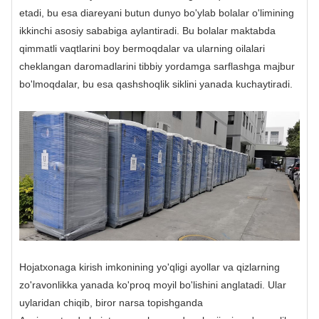
etadi, bu esa diareyani butun dunyo bo'ylab bolalar o'limining
ikkinchi asosiy sababiga aylantiradi. Bu bolalar maktabda
qimmatli vaqtlarini boy bermoqdalar va ularning oilalari
cheklangan daromadlarini tibbiy yordamga sarflashga majbur
bo'lmoqdalar, bu esa qashshoqlik siklini yanada kuchaytiradi.
Hojatxonaga kirish imkonining yo'qligi ayollar va qizlarning
zo'ravonlikka yanada ko'proq moyil bo'lishini anglatadi. Ular
uylaridan chiqib, biror narsa topishganda