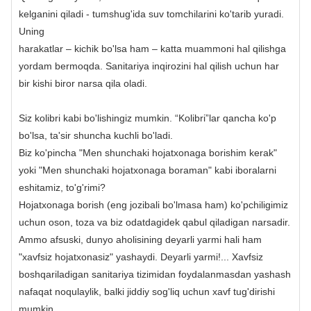
kelganini qiladi - tumshug'ida suv tomchilarini ko'tarib yuradi.
Uning
harakatlar – kichik bo'lsa ham – katta muammoni hal qilishga
yordam bermoqda. Sanitariya inqirozini hal qilish uchun har
bir kishi biror narsa qila oladi.
Siz kolibri kabi bo'lishingiz mumkin. “Kolibri”lar qancha ko'p
bo'lsa, ta'sir shuncha kuchli bo'ladi.
Biz ko'pincha "Men shunchaki hojatxonaga borishim kerak"
yoki "Men shunchaki hojatxonaga boraman" kabi iboralarni
eshitamiz, to'g'rimi?
Hojatxonaga borish (eng jozibali bo'lmasa ham) ko'pchiligimiz
uchun oson, toza va biz odatdagidek qabul qiladigan narsadir.
Ammo afsuski, dunyo aholisining deyarli yarmi hali ham
"xavfsiz hojatxonasiz" yashaydi. Deyarli yarmi!... Xavfsiz
boshqariladigan sanitariya tizimidan foydalanmasdan yashash
nafaqat noqulaylik, balki jiddiy sog'liq uchun xavf tug'dirishi
mumkin.