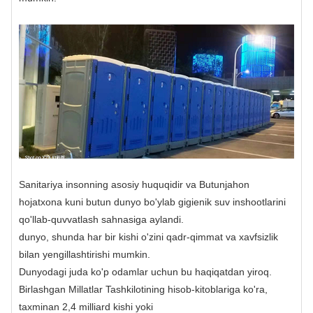
Sanitariya insonning asosiy huquqidir va Butunjahon
hojatxona kuni butun dunyo bo'ylab gigienik suv inshootlarini
qo'llab-quvvatlash sahnasiga aylandi.
dunyo, shunda har bir kishi o'zini qadr-qimmat va xavfsizlik
bilan yengillashtirishi mumkin.
Dunyodagi juda ko'p odamlar uchun bu haqiqatdan yiroq.
Birlashgan Millatlar Tashkilotining hisob-kitoblariga ko'ra,
taxminan 2,4 milliard kishi yoki