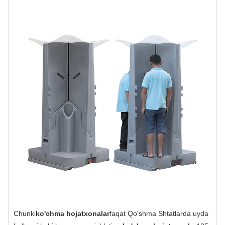
Chunki
ko'chma hojatxonalar
faqat Qo'shma Shtatlarda uyda