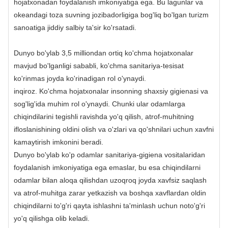
hojatxonadan foydalanish imkoniyatiga ega. Bu lagunlar va
okeandagi toza suvning jozibadorligiga bog'liq bo'lgan turizm
sanoatiga jiddiy salbiy ta'sir ko'rsatadi.
Dunyo bo'ylab 3,5 milliondan ortiq ko'chma hojatxonalar
mavjud bo'lganligi sababli, ko'chma sanitariya-tesisat
ko'rinmas joyda ko'rinadigan rol o'ynaydi.
inqiroz. Ko'chma hojatxonalar insonning shaxsiy gigienasi va
sog'lig'ida muhim rol o'ynaydi. Chunki ular odamlarga
chiqindilarini tegishli ravishda yo'q qilish, atrof-muhitning
ifloslanishining oldini olish va o'zlari va qo'shnilari uchun xavfni
kamaytirish imkonini beradi.
Dunyo bo'ylab ko'p odamlar sanitariya-gigiena vositalaridan
foydalanish imkoniyatiga ega emaslar, bu esa chiqindilarni
odamlar bilan aloqa qilishdan uzoqroq joyda xavfsiz saqlash
va atrof-muhitga zarar yetkazish va boshqa xavflardan oldin
chiqindilarni to'g'ri qayta ishlashni ta'minlash uchun noto'g'ri
yo'q qilishga olib keladi.