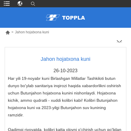

>
Jahon hojatxona kuni
Jahon hojatxona kuni
26-10-2023
Har yili 19-noyabr kuni Birlashgan Millatlar Tashkiloti butun
dunyo bo'ylab sanitariya inqirozi haqida xabardorlikni oshirish
uchun Butunjahon hojatxona kunini nishonlaydi. Hojatxona
kichik, ammo qudratli - xuddi kolibri kabi! Kolibri Butunjahon
hojatxona kuni va 2023-yilgi Butunjahon suv kunining
ramzidir.
Qadimgi rivoyatda, kolibri katta olovni o'chirish uchun qo'lidan