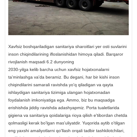
Xavfsiz boshqariladigan sanitariya sharoitlari yer osti suvlarini
inson chiqindilarining ifloslanishidan himoya qiladi. Barqaror
rivojlanish maqsadi 6.2 dunyoning
2030-yilga kelib barcha uchun xavfsiz hojatxonalarni
ta'minlashga va'da beramiz. Bu degani, har bir kishi inson
chiqindilarini samarali ravishda yo'q qiladigan va qayta
ishlaydigan sanitariya tizimiga ulangan hojatxonadan
foydalanish imkoniyatiga ega. Ammo, biz bu maqsadga
erishishda jiddiy ravishda adashyapmiz. Porta tualetlarida
gigiena va sanitariya qoidalariga rioya qilish e'tibordan chetda
qolmasligi kerak bo'lgan mas'uliyatdir. Yuqorida aytib o'tilgan
eng yaxshi amaliyotlarni qo'llash orqali tadbir tashkilotchilari,