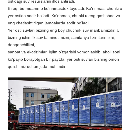
ostidagi suv resurslarini ifloslantiradi.
Biroq, bu muammo ko'rinmasdek tuyuladi. Ko'rinmas, chunki u
yer ostida sodir bo'ladi. Ko'rinmas, chunki u eng qashshoq va
eng chetlashtirilgan jamoalarda sodir bo'ladi.
Yer osti suvlari bizning eng boy chuchuk suv manbaimizdir. U
bizning ichimlik suv ta'minotimizni, sanitariya tizimlarimizni,
dehqonchilikni,
sanoat va ekotizimlar. Iqlim o'zgarishi yomonlashib, aholi soni
ko'payib borayotgan bir paytda, yer osti suvlari bizning omon
qolishimiz uchun juda muhimdir.