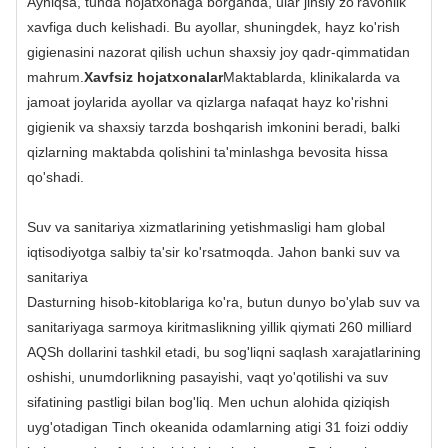
Ayniqsa, tunda hojatxonaga borganda, ular jinsiy zo'ravonlik
xavfiga duch kelishadi. Bu ayollar, shuningdek, hayz ko'rish
gigienasini nazorat qilish uchun shaxsiy joy qadr-qimmatidan
mahrum.
Xavfsiz hojatxonalar
Maktablarda, klinikalarda va
jamoat joylarida ayollar va qizlarga nafaqat hayz ko'rishni
gigienik va shaxsiy tarzda boshqarish imkonini beradi, balki
qizlarning maktabda qolishini ta'minlashga bevosita hissa
qo'shadi.
Suv va sanitariya xizmatlarining yetishmasligi ham global
iqtisodiyotga salbiy ta'sir ko'rsatmoqda. Jahon banki suv va
sanitariya
Dasturning hisob-kitoblariga ko'ra, butun dunyo bo'ylab suv va
sanitariyaga sarmoya kiritmaslikning yillik qiymati 260 milliard
AQSh dollarini tashkil etadi, bu sog'liqni saqlash xarajatlarining
oshishi, unumdorlikning pasayishi, vaqt yo'qotilishi va suv
sifatining pastligi bilan bog'liq. Men uchun alohida qiziqish
uyg'otadigan Tinch okeanida odamlarning atigi 31 foizi oddiy