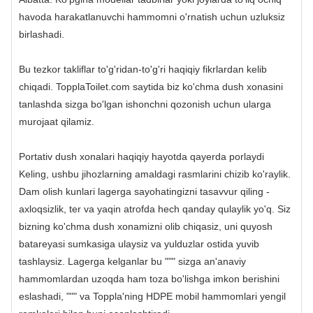
havoda harakatlanuvchi hammomni o'rnatish uchun uzluksiz
birlashadi.
Bu tezkor takliflar to'g'ridan-to'g'ri haqiqiy fikrlardan kelib
chiqadi. TopplaToilet.com saytida biz ko'chma dush xonasini
tanlashda sizga bo'lgan ishonchni qozonish uchun ularga
murojaat qilamiz.
Portativ dush xonalari haqiqiy hayotda qayerda porlaydi
Keling, ushbu jihozlarning amaldagi rasmlarini chizib ko'raylik.
Dam olish kunlari lagerga sayohatingizni tasavvur qiling -
axloqsizlik, ter va yaqin atrofda hech qanday qulaylik yo'q. Siz
bizning ko'chma dush xonamizni olib chiqasiz, uni quyosh
batareyasi sumkasiga ulaysiz va yulduzlar ostida yuvib
tashlaysiz. Lagerga kelganlar bu """ sizga an'anaviy
hammomlardan uzoqda ham toza bo'lishga imkon berishini
eslashadi, """ va Toppla'ning HDPE mobil hammomlari yengil