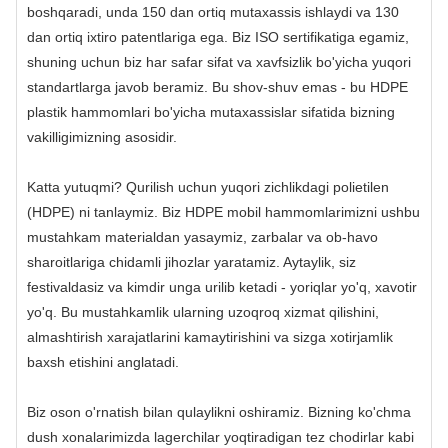
boshqaradi, unda 150 dan ortiq mutaxassis ishlaydi va 130
dan ortiq ixtiro patentlariga ega. Biz ISO sertifikatiga egamiz,
shuning uchun biz har safar sifat va xavfsizlik bo'yicha yuqori
standartlarga javob beramiz. Bu shov-shuv emas - bu HDPE
plastik hammomlari bo'yicha mutaxassislar sifatida bizning
vakilligimizning asosidir.
Katta yutuqmi? Qurilish uchun yuqori zichlikdagi polietilen
(HDPE) ni tanlaymiz. Biz HDPE mobil hammomlarimizni ushbu
mustahkam materialdan yasaymiz, zarbalar va ob-havo
sharoitlariga chidamli jihozlar yaratamiz. Aytaylik, siz
festivaldasiz va kimdir unga urilib ketadi - yoriqlar yo'q, xavotir
yo'q. Bu mustahkamlik ularning uzoqroq xizmat qilishini,
almashtirish xarajatlarini kamaytirishini va sizga xotirjamlik
baxsh etishini anglatadi.
Biz oson o'rnatish bilan qulaylikni oshiramiz. Bizning ko'chma
dush xonalarimizda lagerchilar yoqtiradigan tez chodirlar kabi