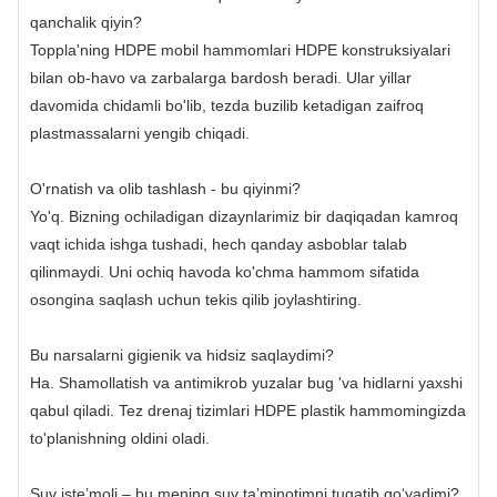
qanchalik qiyin?
Toppla'ning HDPE mobil hammomlari HDPE konstruksiyalari
bilan ob-havo va zarbalarga bardosh beradi. Ular yillar
davomida chidamli bo'lib, tezda buzilib ketadigan zaifroq
plastmassalarni yengib chiqadi.
O'rnatish va olib tashlash - bu qiyinmi?
Yo'q. Bizning ochiladigan dizaynlarimiz bir daqiqadan kamroq
vaqt ichida ishga tushadi, hech qanday asboblar talab
qilinmaydi. Uni ochiq havoda ko'chma hammom sifatida
osongina saqlash uchun tekis qilib joylashtiring.
Bu narsalarni gigienik va hidsiz saqlaydimi?
Ha. Shamollatish va antimikrob yuzalar bug 'va hidlarni yaxshi
qabul qiladi. Tez drenaj tizimlari HDPE plastik hammomingizda
to'planishning oldini oladi.
Suv isteʼmoli – bu mening suv taʼminotimni tugatib qoʻyadimi?