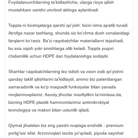
Foydalanuvchilarning ta'kidlashicha, ularga rioya qilish
mustahkam xaridni umrbod aktivga aylantiradi.
Toppla-ni boshqalarga qarshi qo'yish: bizni nima ajratib turadi
Atrofga nazar tashlang, shunda siz ko'chma dush xonalaridagi
farqlarni ko'rasiz. Ba'zi raqobatchilar materiallarni tejashadi,
bu esa oqish yoki sinishlarga olib keladi. Toppla yuqori
chidamlilik uchun HDPE dan foydalanishga sodiqdir.
Sharhlar raqobatchilarning tez isitish va oson osib qo'yishni
qanday taklif qilishlarini ta'kidlaydi, ammo biz patentlangan
samaradorlik va ko'p maqsadli funksiyalar bilan yanada
rivojlanmoqdamiz. Asosiy jihozlar maxfiylikni ta'minlasa-da,
bizning HDPE plastik hammomlarimiz antimikrobiyal
texnologiya va makon bilan ustunlik qiladi.
Qiymat jihatidan biz eng yaxshi nuqtaga erishdik - premium
yorlig'isiz sifat. Arzonroqlari tezda yo'qoladi, piyoda sayohat