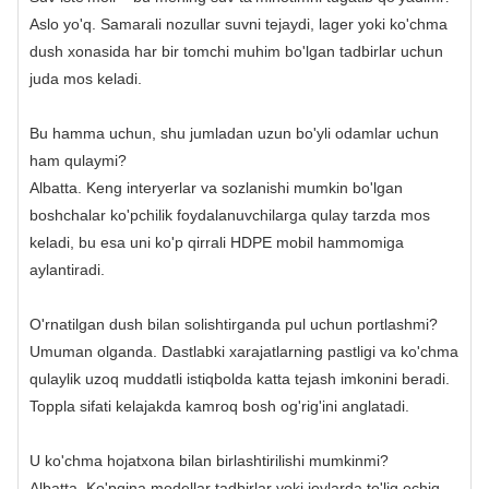
Aslo yo'q. Samarali nozullar suvni tejaydi, lager yoki ko'chma
dush xonasida har bir tomchi muhim bo'lgan tadbirlar uchun
juda mos keladi.
Bu hamma uchun, shu jumladan uzun bo'yli odamlar uchun
ham qulaymi?
Albatta. Keng interyerlar va sozlanishi mumkin bo'lgan
boshchalar ko'pchilik foydalanuvchilarga qulay tarzda mos
keladi, bu esa uni ko'p qirrali HDPE mobil hammomiga
aylantiradi.
O'rnatilgan dush bilan solishtirganda pul uchun portlashmi?
Umuman olganda. Dastlabki xarajatlarning pastligi va ko'chma
qulaylik uzoq muddatli istiqbolda katta tejash imkonini beradi.
Toppla sifati kelajakda kamroq bosh og'rig'ini anglatadi.
U ko'chma hojatxona bilan birlashtirilishi mumkinmi?
Albatta. Ko'pgina modellar tadbirlar yoki joylarda to'liq ochiq