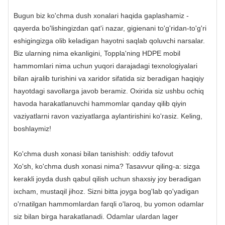
Bugun biz ko'chma dush xonalari haqida gaplashamiz -
qayerda bo'lishingizdan qat'i nazar, gigienani to'g'ridan-to'g'ri
eshigingizga olib keladigan hayotni saqlab qoluvchi narsalar.
Biz ularning nima ekanligini, Toppla'ning HDPE mobil
hammomlari nima uchun yuqori darajadagi texnologiyalari
bilan ajralib turishini va xaridor sifatida siz beradigan haqiqiy
hayotdagi savollarga javob beramiz. Oxirida siz ushbu ochiq
havoda harakatlanuvchi hammomlar qanday qilib qiyin
vaziyatlarni ravon vaziyatlarga aylantirishini ko'rasiz. Keling,
boshlaymiz!
Ko'chma dush xonasi bilan tanishish: oddiy tafovut
Xo'sh, ko'chma dush xonasi nima? Tasavvur qiling-a: sizga
kerakli joyda dush qabul qilish uchun shaxsiy joy beradigan
ixcham, mustaqil jihoz. Sizni bitta joyga bog'lab qo'yadigan
o'rnatilgan hammomlardan farqli o'laroq, bu yomon odamlar
siz bilan birga harakatlanadi. Odamlar ulardan lager