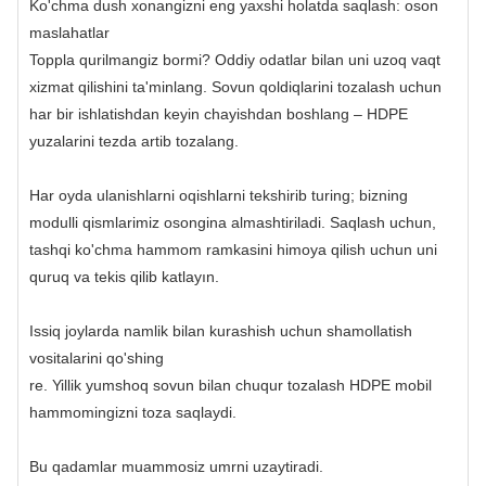
Ko'chma dush xonangizni eng yaxshi holatda saqlash: oson
maslahatlar
Toppla qurilmangiz bormi? Oddiy odatlar bilan uni uzoq vaqt
xizmat qilishini ta'minlang. Sovun qoldiqlarini tozalash uchun
har bir ishlatishdan keyin chayishdan boshlang – HDPE
yuzalarini tezda artib tozalang.
Har oyda ulanishlarni oqishlarni tekshirib turing; bizning
modulli qismlarimiz osongina almashtiriladi. Saqlash uchun,
tashqi ko'chma hammom ramkasini himoya qilish uchun uni
quruq va tekis qilib katlayın.
Issiq joylarda namlik bilan kurashish uchun shamollatish
vositalarini qo'shing
re. Yillik yumshoq sovun bilan chuqur tozalash HDPE mobil
hammomingizni toza saqlaydi.
Bu qadamlar muammosiz umrni uzaytiradi.