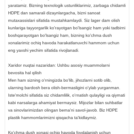
yaratamiz. Bizning texnologik ustunliklarimiz, zarbaga chidamli
HDPE dan samarali dizaynlargacha, bizni sanoat
mutaxassislari sifatida mustahkamlaydi. Siz lager dam olish
kunlariga tayyorgarlik ko'rayotgan bo'lsangiz ham yoki tadbirni
boshqarayotgan bo'lsangiz ham, bizning ko'chma dush
xonalarimiz ochiq havoda harakatlanuvchi hammom uchun
eng yaxshi yechim sifatida rivojlanadi.
Xaridor nuqtai nazaridan: Ushbu asosiy muammolarni
bevosita hal qilish
Men ham sizning o'rningizda bo'lib, jihozlarni sotib olib,
ularning bardosh bera olish-bermasligini o'ylab yurganman.
Iste'molchi sifatida siz chidamlilik, o'rnatish qulayligi va qiymati
kabi narsalarga ahamiyat bermaysiz. Mijozlar bilan suhbatlar
va sinovlarimizdan olingan bema'ni savol-javob. Biz HDPE
plastik hammomlarimizni qisqacha ta'kidlaymiz.
Ko'chma dush xonasi ochiq havoda foydalanish uchun