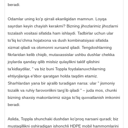
beradi.
Odamlar uning ko'p qirrali ekanligidan mamnun. Loyqa
sayrdan keyin chayish kerakmi? Bizning jihozlarimiz jihozlarni
tozalash vositasi sifatida ham ishlaydi. Tadbirlar uchun ular
to'liq ko'chma hojatxona va dush kombinatsiyasi sifatida
xizmat qiladi va olomonni xursand qiladi. Tengdoshlarning
fikrlaridan kelib chiqib, mutaxassislar ushbu dushlar chekka
joylarda qanday qilib mislsiz qulaylikni taklif qilishini
ta'kidlaydilar, " va biz buni Toppla foydalanuvchilarning
ehtiyojlariga e'tibor qaratgan holda taqdim etamiz.
Sharhlardan yana bir ajralib turadigan narsa: ular " jismoniy
tozalik va ruhiy farovonlikni targ'ib qiladi " – juda mos, chunki
bizning shaxsiy makonlarimiz sizga to'liq quvvatlanish imkonini
beradi.
Aslida, Toppla shunchaki dushdan ko'proq narsani quradi; biz
mustaqillikni oshiradigan ishonchli HDPE mobil hammomlarini