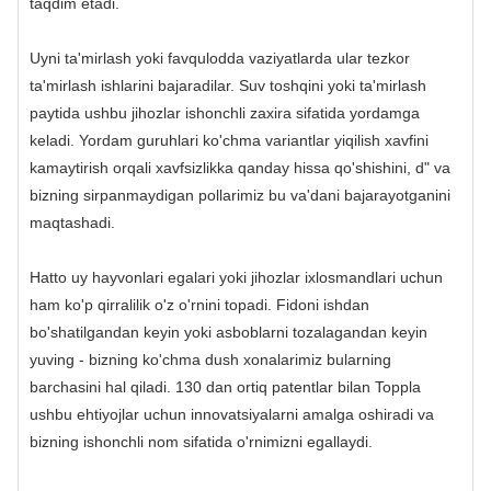
taqdim etadi.
Uyni ta'mirlash yoki favqulodda vaziyatlarda ular tezkor
ta'mirlash ishlarini bajaradilar. Suv toshqini yoki ta'mirlash
paytida ushbu jihozlar ishonchli zaxira sifatida yordamga
keladi. Yordam guruhlari ko'chma variantlar yiqilish xavfini
kamaytirish orqali xavfsizlikka qanday hissa qo'shishini, d" va
bizning sirpanmaydigan pollarimiz bu va'dani bajarayotganini
maqtashadi.
Hatto uy hayvonlari egalari yoki jihozlar ixlosmandlari uchun
ham ko'p qirralilik o'z o'rnini topadi. ​​Fidoni ishdan
bo'shatilgandan keyin yoki asboblarni tozalagandan keyin
yuving - bizning ko'chma dush xonalarimiz bularning
barchasini hal qiladi. 130 dan ortiq patentlar bilan Toppla
ushbu ehtiyojlar uchun innovatsiyalarni amalga oshiradi va
bizning ishonchli nom sifatida o'rnimizni egallaydi.