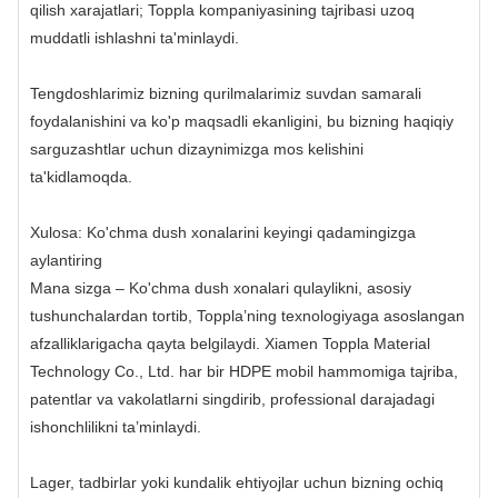
qilish xarajatlari; Toppla kompaniyasining tajribasi uzoq
muddatli ishlashni ta'minlaydi.
Tengdoshlarimiz bizning qurilmalarimiz suvdan samarali
foydalanishini va ko'p maqsadli ekanligini, bu bizning haqiqiy
sarguzashtlar uchun dizaynimizga mos kelishini
ta'kidlamoqda.
Xulosa: Ko'chma dush xonalarini keyingi qadamingizga
aylantiring
Mana sizga – Ko'chma dush xonalari qulaylikni, asosiy
tushunchalardan tortib, Toppla’ning texnologiyaga asoslangan
afzalliklarigacha qayta belgilaydi. Xiamen Toppla Material
Technology Co., Ltd. har bir HDPE mobil hammomiga tajriba,
patentlar va vakolatlarni singdirib, professional darajadagi
ishonchlilikni ta’minlaydi.
Lager, tadbirlar yoki kundalik ehtiyojlar uchun bizning ochiq