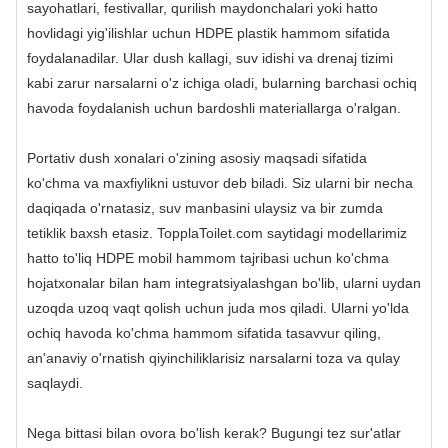
sayohatlari, festivallar, qurilish maydonchalari yoki hatto
hovlidagi yig'ilishlar uchun HDPE plastik hammom sifatida
foydalanadilar. Ular dush kallagi, suv idishi va drenaj tizimi
kabi zarur narsalarni o'z ichiga oladi, bularning barchasi ochiq
havoda foydalanish uchun bardoshli materiallarga o'ralgan.
Portativ dush xonalari o'zining asosiy maqsadi sifatida
ko'chma va maxfiylikni ustuvor deb biladi. Siz ularni bir necha
daqiqada o'rnatasiz, suv manbasini ulaysiz va bir zumda
tetiklik baxsh etasiz. TopplaToilet.com saytidagi modellarimiz
hatto to'liq HDPE mobil hammom tajribasi uchun ko'chma
hojatxonalar bilan ham integratsiyalashgan bo'lib, ularni uydan
uzoqda uzoq vaqt qolish uchun juda mos qiladi. Ularni yo'lda
ochiq havoda ko'chma hammom sifatida tasavvur qiling,
an'anaviy o'rnatish qiyinchiliklarisiz narsalarni toza va qulay
saqlaydi.
Nega bittasi bilan ovora bo'lish kerak? Bugungi tez sur'atlar