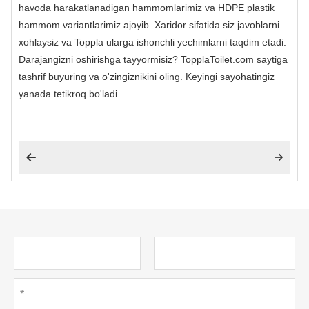
havoda harakatlanadigan hammomlarimiz va HDPE plastik
hammom variantlarimiz ajoyib. Xaridor sifatida siz javoblarni
xohlaysiz va Toppla ularga ishonchli yechimlarni taqdim etadi.
Darajangizni oshirishga tayyormisiz? TopplaToilet.com saytiga
tashrif buyuring va o'zingiznikini oling. Keyingi sayohatingiz
yanada tetikroq bo'ladi.

