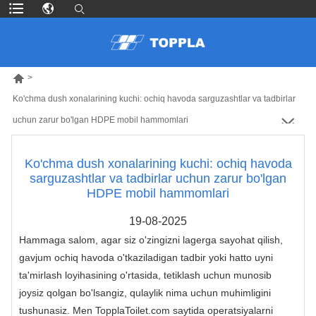

>
Ko'chma dush xonalarining kuchi: ochiq havoda sarguzashtlar va tadbirlar
uchun zarur bo'lgan HDPE mobil hammomlari
Ko'chma dush xonalarining kuchi: ochiq havoda
sarguzashtlar va tadbirlar uchun zarur bo'lgan
HDPE mobil hammomlari
19-08-2025
Hammaga salom, agar siz o'zingizni lagerga sayohat qilish,
gavjum ochiq havoda o'tkaziladigan tadbir yoki hatto uyni
ta'mirlash loyihasining o'rtasida, tetiklash uchun munosib
joysiz qolgan bo'lsangiz, qulaylik nima uchun muhimligini
tushunasiz. Men TopplaToilet.com saytida operatsiyalarni