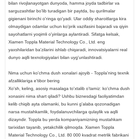
bilan rivojlanayotgan dunyoda, hamma joyda tadbirlar va
sarguzashtlar bo'lib turadigan bir paytda, bu qurilmalar
gigienani birinchi o'ringa qo'yadi. Ular oddiy sharoitlarga kira
olmaydigan odamlar uchun ko'prik vazifasini bajaradi va qiyin
sayohatlarni yoqimli o'yinlarga aylantiradi. Sifatga kelsak,
Xiamen Toppla Material Technology Co., Ltd. eng
yaxshilaridan ba'zilarini ishlab chiqaradi, innovatsiyalarni real
dunyo aqlli texnologiyalari bilan uyg'unlashtiradi.
Nima uchun ko'chma dush xonalari ajoyib - Toppla'ning texnik
afzalliklariga e'tibor bering
Xo'sh, keling, asosiy masalaga to'xtalib o'tamiz: ko'chma dush
xonasini nima shart qiladi? Ushbu biznesdagi faoliyatimdan
kelib chiqib ayta olamanki, bu kunni g'alaba qozonadigan
narsa mustahkamlik, foydalanuvchilarga qulaylik va aqlli
dizayndir. Toppla bu yerda kompaniyamizning mustahkam
tarixidan tayanib, yetakchilik qilmoqda. Xiamen Toppla
Material Technology Co., Ltd. 80 000 kvadrat metrlik fabrikani