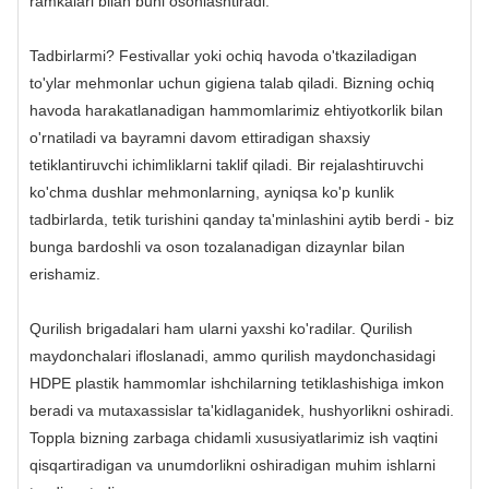
ramkalari bilan buni osonlashtiradi.
Tadbirlarmi? Festivallar yoki ochiq havoda o'tkaziladigan
to'ylar mehmonlar uchun gigiena talab qiladi. Bizning ochiq
havoda harakatlanadigan hammomlarimiz ehtiyotkorlik bilan
o'rnatiladi va bayramni davom ettiradigan shaxsiy
tetiklantiruvchi ichimliklarni taklif qiladi. Bir rejalashtiruvchi
ko'chma dushlar mehmonlarning, ayniqsa ko'p kunlik
tadbirlarda, tetik turishini qanday ta'minlashini aytib berdi - biz
bunga bardoshli va oson tozalanadigan dizaynlar bilan
erishamiz.
Qurilish brigadalari ham ularni yaxshi ko'radilar. Qurilish
maydonchalari ifloslanadi, ammo qurilish maydonchasidagi
HDPE plastik hammomlar ishchilarning tetiklashishiga imkon
beradi va mutaxassislar ta'kidlaganidek, hushyorlikni oshiradi.
Toppla bizning zarbaga chidamli xususiyatlarimiz ish vaqtini
qisqartiradigan va unumdorlikni oshiradigan muhim ishlarni