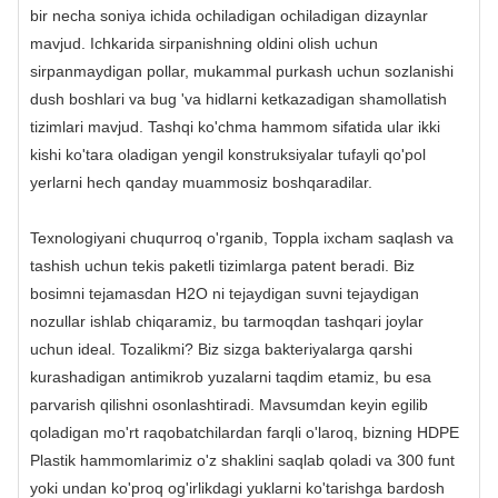
bir necha soniya ichida ochiladigan ochiladigan dizaynlar
mavjud. Ichkarida sirpanishning oldini olish uchun
sirpanmaydigan pollar, mukammal purkash uchun sozlanishi
dush boshlari va bug 'va hidlarni ketkazadigan shamollatish
tizimlari mavjud. Tashqi ko'chma hammom sifatida ular ikki
kishi ko'tara oladigan yengil konstruksiyalar tufayli qo'pol
yerlarni hech qanday muammosiz boshqaradilar.
Texnologiyani chuqurroq o'rganib, Toppla ixcham saqlash va
tashish uchun tekis paketli tizimlarga patent beradi. Biz
bosimni tejamasdan H2O ni tejaydigan suvni tejaydigan
nozullar ishlab chiqaramiz, bu tarmoqdan tashqari joylar
uchun ideal. Tozalikmi? Biz sizga bakteriyalarga qarshi
kurashadigan antimikrob yuzalarni taqdim etamiz, bu esa
parvarish qilishni osonlashtiradi. Mavsumdan keyin egilib
qoladigan mo'rt raqobatchilardan farqli o'laroq, bizning HDPE
Plastik hammomlarimiz o'z shaklini saqlab qoladi va 300 funt
yoki undan ko'proq og'irlikdagi yuklarni ko'tarishga bardosh