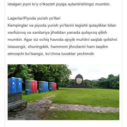
istalgan joyni to'y o'tkazish joyiga aylantirishingiz mumkin.
Lagerlar/Piyoda yurish yo'llari
Kempinglar va piyoda yurish yo'llarini tegishli qulayliklar bilan
xavfsizroq va sanitariya jihatidan yanada qulayroq qilish
mumkin. Agar siz ochiq havoda ajoyib muhitni saqlab qolishni
istasangiz, shuningdek, hammom jihozlarini ham taqdim
etmoqchi bo'lsangiz, ko'chma tuvaklar yechimdir.