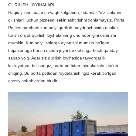
QURILISH LOYIHALARI
Haqiqiy ishni bajarish vaqti kelganida, odamlar "o'z ishlarini
qilishlari" uchun biznesni sekinlashtirishni xohlamaysiz. Porta
Potties barchani kun bo'yi qurilish maydonchasida ushlab
turish orqali qurilish loyihalarining unumdorligini oshirishi
mumkin. Kun bo'yi ishlarga aylanishi mumkin bo'lgan
hojatxonaga borish uchun joyni tark etishga hech qanday
sabab yo'q. Agar siz qurilish loyihasiga tayyorgarlik
ko'rayotgan bo'lsangiz, porta pottidan foydalanishni ko'rib
chiqing. Bu porta pottidan foydalanishingiz kerak bo'lgan
asosiy sabablardan biridir.