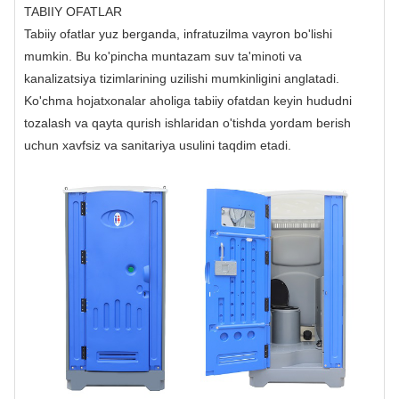
TABIIY OFATLAR
Tabiiy ofatlar yuz berganda, infratuzilma vayron bo'lishi
mumkin. Bu ko'pincha muntazam suv ta'minoti va
kanalizatsiya tizimlarining uzilishi mumkinligini anglatadi.
Ko'chma hojatxonalar aholiga tabiiy ofatdan keyin hududni
tozalash va qayta qurish ishlaridan o'tishda yordam berish
uchun xavfsiz va sanitariya usulini taqdim etadi.