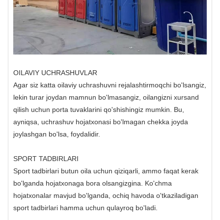
OILAVIY UCHRASHUVLAR
Agar siz katta oilaviy uchrashuvni rejalashtirmoqchi bo'lsangiz,
lekin turar joydan mamnun bo'lmasangiz, oilangizni xursand
qilish uchun porta tuvaklarini qo'shishingiz mumkin. Bu,
ayniqsa, uchrashuv hojatxonasi bo'lmagan chekka joyda
joylashgan bo'lsa, foydalidir.
SPORT TADBIRLARI
Sport tadbirlari butun oila uchun qiziqarli, ammo faqat kerak
bo'lganda hojatxonaga bora olsangizgina. Ko'chma
hojatxonalar mavjud bo'lganda, ochiq havoda o'tkaziladigan
sport tadbirlari hamma uchun qulayroq bo'ladi.