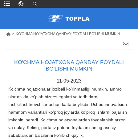

>
KO'CHMA HOJATXONA QANDAY FOYDALI BO'LISHI MUMKIN
KO'CHMA HOJATXONA QANDAY FOYDALI
BO'LISHI MUMKIN
11-05-2023
Ko'chma hojatxonalar jozibali ko'rinmasligi mumkin, ammo
ular aslida ko'plab biznes egalari va tadbirlarni
tashkillashtiruvchilar uchun katta boylikdir. Ushbu innovatsion
hammom variantlari ko'proq joylarda ko'proq ishlarni bajarish
imkonini beradi. Ko'chma hojatxonalardan foydalanish arzon
va qulay. Keling, portativ potdan foydalanishning asosiy
sabablaridan ba'zilarini ko'rib chiqaylik.