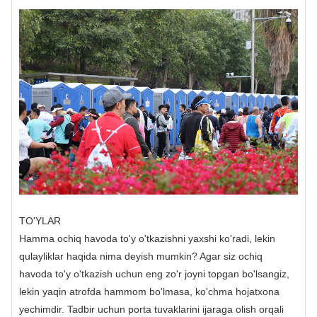
TO'YLAR
Hamma ochiq havoda to'y o'tkazishni yaxshi ko'radi, lekin
qulayliklar haqida nima deyish mumkin? Agar siz ochiq
havoda to'y o'tkazish uchun eng zo'r joyni topgan bo'lsangiz,
lekin yaqin atrofda hammom bo'lmasa, ko'chma hojatxona
yechimdir. Tadbir uchun porta tuvaklarini ijaraga olish orqali