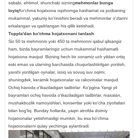
sababi, ehtimol, shunchaki sizning
mehmonlar bunga
loyiq
Ko'chma hojatxona oqshomga hashamat va jozibaning
mukammal, yakuniy ko'rinishini beradi va mehmonlar o'zlarini
erkalangan va qadrlangan his qilib ketishadi.
Toppla'dan ko'chma hojatxonani tanlash
.
Siz 50 ta mehmonni yoki 450 ta mehmonni qabul qilsangiz
ham, bizda bayramlaringiz uchun mukammal hashamatli
hojatxona mavjud. Bizning hech bir xonamiz uch yildan ortiq
eski emas va ularning barchasida chuqurlashtirilgan yoritish,
yaxshi yoritilgan oynalar, issiq va sovuq suv oqimi,
shuningdek, keramik hojatxonalar va rakovinalar mavjud.
Ochiq havoda o'tkaziladigan tadbirlar: Ko'pgina Yangi yil
bayramlari ochiq havoda o'tkaziladigan tadbirlar, masalan,
mushakbozlik namoyishlari, konsertlar yoki ko'cha ziyofatlari
bilan bog'liq. Bunday hollarda, yaqin atrofda doimiy
hojatxonalar yetishmasligi mumkin, bu esa ko'chma
hojatxonalarni qulay yechimga aylantiradi.