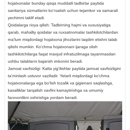
hojatxonalar bunday qisqa muddatli tadbirlar paytida
sanitariya xizmatlarini ko'rsatish uchun tejamkor va samarali
yechimni taklif etadi.
Qoidalarga rioya qilish: Tadbirning hajmi va xususiyatiga
qarab, mahalliy qoidalar va ruxsatnomalar tashkilotchilardan
ma'lum miqdordagi hojatxona jihozlarini taqdim etishni talab
qilishi mumkin. Ko'chma hojatxonani ijaraga olish
tashkilotchilarga faqat mavjud infratuzilmaga tayanmasdan
ushbu talablarni bajarish imkonini beradi.
Jamoat xavfsizligi: Katta yig'ilishlar paytida jamoat xavfsizligini
ta'minlash ustuvor vazifadir. Yetarli miqdordagi ko'chma
hojatxonalarga ega bo'lish tozalik va gigienani saqlashga,
kasalliklar tarqalish xavfini kamaytirishga va umumiy
farovonlikni oshirishga yordam beradi.