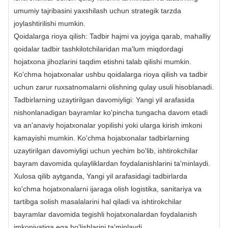
umumiy tajribasini yaxshilash uchun strategik tarzda
joylashtirilishi mumkin.
Qoidalarga rioya qilish: Tadbir hajmi va joyiga qarab, mahalliy
qoidalar tadbir tashkilotchilaridan ma'lum miqdordagi
hojatxona jihozlarini taqdim etishni talab qilishi mumkin.
Ko'chma hojatxonalar ushbu qoidalarga rioya qilish va tadbir
uchun zarur ruxsatnomalarni olishning qulay usuli hisoblanadi.
Tadbirlarning uzaytirilgan davomiyligi: Yangi yil arafasida
nishonlanadigan bayramlar ko'pincha tungacha davom etadi
va an'anaviy hojatxonalar yopilishi yoki ularga kirish imkoni
kamayishi mumkin. Ko'chma hojatxonalar tadbirlarning
uzaytirilgan davomiyligi uchun yechim bo'lib, ishtirokchilar
bayram davomida qulayliklardan foydalanishlarini ta'minlaydi.
Xulosa qilib aytganda, Yangi yil arafasidagi tadbirlarda
ko'chma hojatxonalarni ijaraga olish logistika, sanitariya va
tartibga solish masalalarini hal qiladi va ishtirokchilar
bayramlar davomida tegishli hojatxonalardan foydalanish
imkoniyatiga ega bo'lishlarini ta'minlaydi.