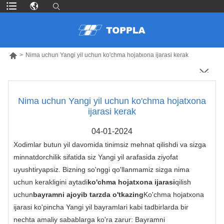

>
Nima uchun Yangi yil uchun ko'chma hojatxona ijarasi kerak
Nima uchun Yangi yil uchun ko'chma hojatxona
ijarasi kerak
04-01-2024
Xodimlar butun yil davomida tinimsiz mehnat qilishdi va sizga
minnatdorchilik sifatida siz Yangi yil arafasida ziyofat
uyushtiryapsiz. Bizning so'nggi qo'llanmamiz sizga nima
uchun kerakligini aytadi
ko'chma hojatxona ijarasi
qilish
uchun
bayramni ajoyib tarzda o'tkazing
Ko'chma hojatxona
ijarasi ko'pincha Yangi yil bayramlari kabi tadbirlarda bir
nechta amaliy sabablarga ko'ra zarur: Bayramni