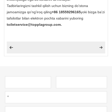
Tadbirlaringizni tashkil qilish uchun bizning do'stona
jamoamizga qo'ng'iroq qiling
+86 18559296165
yoki bizga ba'zi
tafsilotlar bilan elektron pochta xabarini yuboring
toiletservice@topplagroup.com.

