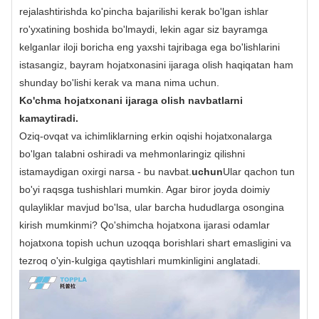
rejalashtirishda ko'pincha bajarilishi kerak bo'lgan ishlar
ro'yxatining boshida bo'lmaydi, lekin agar siz bayramga
kelganlar iloji boricha eng yaxshi tajribaga ega bo'lishlarini
istasangiz, bayram hojatxonasini ijaraga olish haqiqatan ham
shunday bo'lishi kerak va mana nima uchun.
Ko'chma hojatxonani ijaraga olish navbatlarni
kamaytiradi.
Oziq-ovqat va ichimliklarning erkin oqishi hojatxonalarga
bo'lgan talabni oshiradi va mehmonlaringiz qilishni
istamaydigan oxirgi narsa - bu navbat.
uchun
Ular qachon tun
bo'yi raqsga tushishlari mumkin. Agar biror joyda doimiy
qulayliklar mavjud bo'lsa, ular barcha hududlarga osongina
kirish mumkinmi? Qo'shimcha hojatxona ijarasi odamlar
hojatxona topish uchun uzoqqa borishlari shart emasligini va
tezroq o'yin-kulgiga qaytishlari mumkinligini anglatadi.