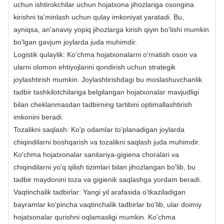
uchun ishtirokchilar uchun hojatxona jihozlariga osongina
kirishni ta'minlash uchun qulay imkoniyat yaratadi. Bu,
ayniqsa, an'anaviy yopiq jihozlarga kirish qiyin bo'lishi mumkin
bo'lgan gavjum joylarda juda muhimdir.
Logistik qulaylik: Ko'chma hojatxonalarni o'rnatish oson va
ularni olomon ehtiyojlarini qondirish uchun strategik
joylashtirish mumkin. Joylashtirishdagi bu moslashuvchanlik
tadbir tashkilotchilariga belgilangan hojatxonalar mavjudligi
bilan cheklanmasdan tadbirning tartibini optimallashtirish
imkonini beradi.
Tozalikni saqlash: Ko'p odamlar to'planadigan joylarda
chiqindilarni boshqarish va tozalikni saqlash juda muhimdir.
Ko'chma hojatxonalar sanitariya-gigiena choralari va
chiqindilarni yo'q qilish tizimlari bilan jihozlangan bo'lib, bu
tadbir maydonini toza va gigienik saqlashga yordam beradi.
Vaqtinchalik tadbirlar: Yangi yil arafasida o'tkaziladigan
bayramlar ko'pincha vaqtinchalik tadbirlar bo'lib, ular doimiy
hojatxonalar qurishni oqlamasligi mumkin. Ko'chma