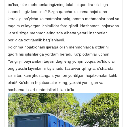
bo'lsa, ular mehmonlaringizning talabini qondira olishiga
ishonchingiz komilmi? Sizga qancha ko'chma hojatxona
kerakligi bo'yicha ko'rsatmalar aniq, ammo mehmonlar soni va
taqdim etilayotgan ichimliklar farq qiladi. Hashamatli hojatxona
ijarasi sizga mehmonlaringizda albatta yetarli inshootlar
borligiga xotirjamlik bag'ishlaydi.
Ko'chma hojatxonani ijaraga olish mehmonlarga o'zlarini
qadrli his qilishlariga yordam beradi. Ko'p odamlar uchun
Yangi yil bayramlari taqvimdagi eng yorqin voqea bo'lib, ular
eng yaxshi kiyimlarini kiyishadi. Tasavvur qiling-a, o'shanda
sizni tor, kam jihozlangan, yomon yoritilgan hojatxonalar kutib
oladi! Ko'chma hojatxonalar keng, yaxshi yoritilgan va
hashamatli sarf materiallari bilan to'la.