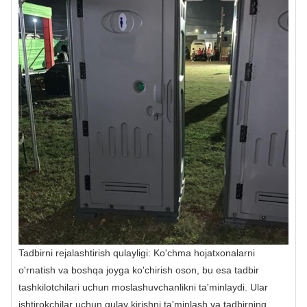
Tadbirni rejalashtirish qulayligi: Ko'chma hojatxonalarni
o'rnatish va boshqa joyga ko'chirish oson, bu esa tadbir
tashkilotchilari uchun moslashuvchanlikni ta'minlaydi. Ular
ishtirokchilar uchun qulay kirishni ta'minlash va tadbirning