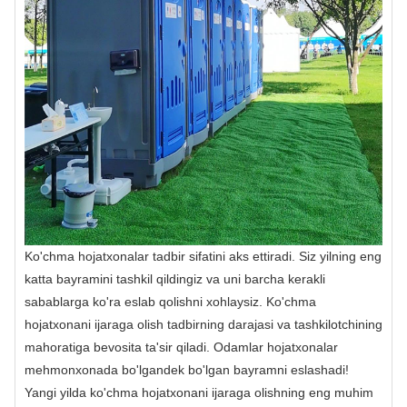
Ko'chma hojatxonalar tadbir sifatini aks ettiradi. Siz yilning eng
katta bayramini tashkil qildingiz va uni barcha kerakli
sabablarga ko'ra eslab qolishni xohlaysiz. Ko'chma
hojatxonani ijaraga olish tadbirning darajasi va tashkilotchining
mahoratiga bevosita ta'sir qiladi. Odamlar hojatxonalar
mehmonxonada bo'lgandek bo'lgan bayramni eslashadi!
Yangi yilda ko'chma hojatxonani ijaraga olishning eng muhim