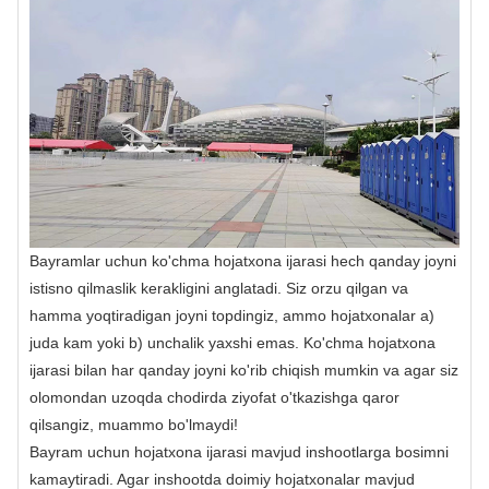
Bayramlar uchun ko'chma hojatxona ijarasi hech qanday joyni
istisno qilmaslik kerakligini anglatadi. Siz orzu qilgan va
hamma yoqtiradigan joyni topdingiz, ammo hojatxonalar a)
juda kam yoki b) unchalik yaxshi emas. Ko'chma hojatxona
ijarasi bilan har qanday joyni ko'rib chiqish mumkin va agar siz
olomondan uzoqda chodirda ziyofat o'tkazishga qaror
qilsangiz, muammo bo'lmaydi!
Bayram uchun hojatxona ijarasi mavjud inshootlarga bosimni
kamaytiradi. Agar inshootda doimiy hojatxonalar mavjud