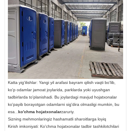
Katta yig'ilishlar: Yangi yil arafasi bayram qilish vaqti bo'lib,
ko'p odamlar jamoat joylarida, parklarda yoki uyushgan
tadbirlarda to'planishadi. Bu joylardagi mavjud hojatxonalar
ko'payib borayotgan odamlarni sig'dira olmasligi mumkin, bu
esa...
ko'chma hojatxonalar
zaruriy.
Sizning mehmonlaringiz hashamatli sharoitlarga loyiq
Kirish imkoniyati: Ko'chma hojatxonalar tadbir tashkilotchilari