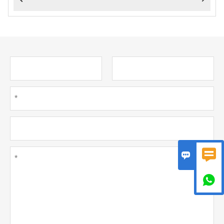


