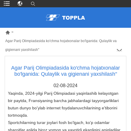

>
Agar Parij Olimpiadasida ko'chma hojatxonalar bo'lganida: Qulaylik va
gigienani yaxshilash"
Agar Parij Olimpiadasida ko'chma hojatxonalar
bo'lganida: Qulaylik va gigienani yaxshilash"
02-08-2024
Yaqinda, 2024-yilgi Parij Olimpiadasi yaqinlashib kelayotgan
bir paytda, Fransiyaning barcha jabhalardagi tayyorgarliklari
butun dunyo bo'ylab internet foydalanuvchilarining e'tiborini
tortmoqda.
Sportchilarning turar joylari fosh bo'lgach, ko'p odamlar
sharoitlar aslida biroz yomon va xavotirli ekanligini aniqladilar.