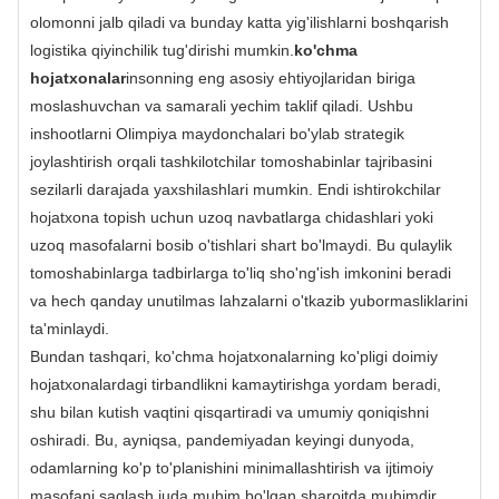
olomonni jalb qiladi va bunday katta yig'ilishlarni boshqarish
logistika qiyinchilik tug'dirishi mumkin.
ko'chma
hojatxonalar
insonning eng asosiy ehtiyojlaridan biriga
moslashuvchan va samarali yechim taklif qiladi. Ushbu
inshootlarni Olimpiya maydonchalari bo'ylab strategik
joylashtirish orqali tashkilotchilar tomoshabinlar tajribasini
sezilarli darajada yaxshilashlari mumkin. Endi ishtirokchilar
hojatxona topish uchun uzoq navbatlarga chidashlari yoki
uzoq masofalarni bosib o'tishlari shart bo'lmaydi. Bu qulaylik
tomoshabinlarga tadbirlarga to'liq sho'ng'ish imkonini beradi
va hech qanday unutilmas lahzalarni o'tkazib yubormasliklarini
ta'minlaydi.
Bundan tashqari, ko'chma hojatxonalarning ko'pligi doimiy
hojatxonalardagi tirbandlikni kamaytirishga yordam beradi,
shu bilan kutish vaqtini qisqartiradi va umumiy qoniqishni
oshiradi. Bu, ayniqsa, pandemiyadan keyingi dunyoda,
odamlarning ko'p to'planishini minimallashtirish va ijtimoiy
masofani saqlash juda muhim bo'lgan sharoitda muhimdir.