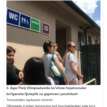
3. Agar Parij Olimpiadasida ko'chma hojatxonalar
bo'lganida:
Qulaylik va gigienani yaxshilash
Tomoshabin tajribasini oshirish
Olimpiada o'yinlari dunyoning turli burchaklaridan juda ko'p