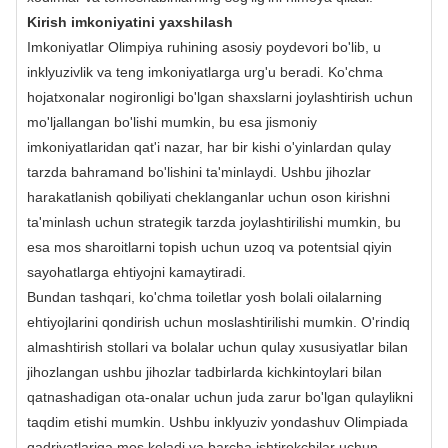
Kirish imkoniyatini yaxshilash
Imkoniyatlar Olimpiya ruhining asosiy poydevori bo'lib, u
inklyuzivlik va teng imkoniyatlarga urg'u beradi. Ko'chma
hojatxonalar nogironligi bo'lgan shaxslarni joylashtirish uchun
mo'ljallangan bo'lishi mumkin, bu esa jismoniy
imkoniyatlaridan qat'i nazar, har bir kishi o'yinlardan qulay
tarzda bahramand bo'lishini ta'minlaydi. Ushbu jihozlar
harakatlanish qobiliyati cheklanganlar uchun oson kirishni
ta'minlash uchun strategik tarzda joylashtirilishi mumkin, bu
esa mos sharoitlarni topish uchun uzoq va potentsial qiyin
sayohatlarga ehtiyojni kamaytiradi.
Bundan tashqari, ko'chma toiletlar yosh bolali oilalarning
ehtiyojlarini qondirish uchun moslashtirilishi mumkin. O'rindiq
almashtirish stollari va bolalar uchun qulay xususiyatlar bilan
jihozlangan ushbu jihozlar tadbirlarda kichkintoylari bilan
qatnashadigan ota-onalar uchun juda zarur bo'lgan qulaylikni
taqdim etishi mumkin. Ushbu inklyuziv yondashuv Olimpiada
qadriyatlariga mos keladi va barcha ishtirokchilar uchun