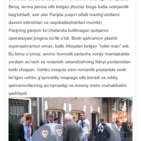
Biroq, terma jamoa olib kelgan jihozlar bizga katta xotirjamlik
bag'ishladi, axir ular Parijda yuqori sifatli mashg'ulotlarni
davom ettirishlari va raqobatlashishlari mumkin.
Parijning gavjum ko'chalarida kutilmagan qutqaruv
operatsiyasi jimgina bo'lib o'tdi. Bosh qahramon plashli
superqahramon emas, balki Xitoydan kelgan "toilet man" edi.
Bu biroz o'ynoqi, ammo hurmatli sarlavha xorijiy mamlakatda
yordam so'rash va notanish vatandoshning fidoyi yordamidan
kelib chiqqan. Ushbu maqola sizni romantik poytaxtda sodir
bo'lgan ushbu g'ayrioddiy voqeaga olib boradi va oddiy
qahramonlarning qo'rqmasligi va insoniy mehr-muhabbatini
qadrlaydi.