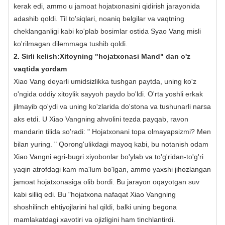
kerak edi, ammo u jamoat hojatxonasini qidirish jarayonida
adashib qoldi. Til to'siqlari, noaniq belgilar va vaqtning
cheklanganligi kabi ko'plab bosimlar ostida Syao Vang misli
ko'rilmagan dilemmaga tushib qoldi.
2. Sirli kelish:
Xitoyning "hojatxonasi Mand" dan o'z
vaqtida yordam
Xiao Vang deyarli umidsizlikka tushgan paytda, uning ko'z
o'ngida oddiy xitoylik sayyoh paydo bo'ldi. O'rta yoshli erkak
jilmayib qo'ydi va uning ko'zlarida do'stona va tushunarli narsa
aks etdi. U Xiao Vangning ahvolini tezda payqab, ravon
mandarin tilida so'radi: " Hojatxonani topa olmayapsizmi? Men
bilan yuring. " Qorong'ulikdagi mayoq kabi, bu notanish odam
Xiao Vangni egri-bugri xiyobonlar bo'ylab va to'g'ridan-to'g'ri
yaqin atrofdagi kam ma'lum bo'lgan, ammo yaxshi jihozlangan
jamoat hojatxonasiga olib bordi. Bu jarayon oqayotgan suv
kabi silliq edi. Bu "hojatxona nafaqat Xiao Vangning
shoshilinch ehtiyojlarini hal qildi, balki uning begona
mamlakatdagi xavotiri va ojizligini ham tinchlantirdi.