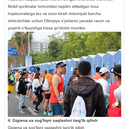
Mobil qurilmalar tomonidan taqdim etiladigan toza
hojatxonalarga tez va oson kirish imkoniyati barcha
ishtirokchilar uchun Olimpiya o'yinlarini yanada ravon va
yoqimli o'tkazishga hissa qo'shishi mumkin.
4. Gigiena va sog'liqni saqlashni targ'ib qilish
Gigiena va sog'liqni saqlashni targ'ib qilish