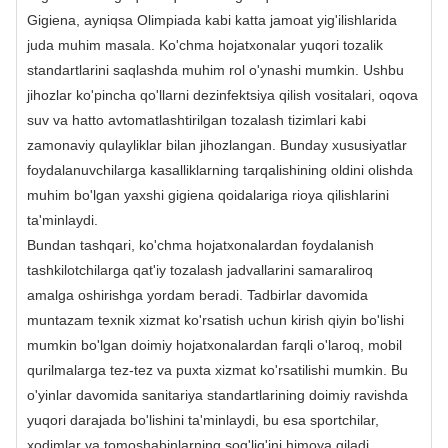
Gigiena, ayniqsa Olimpiada kabi katta jamoat yig'ilishlarida
juda muhim masala. Ko'chma hojatxonalar yuqori tozalik
standartlarini saqlashda muhim rol o'ynashi mumkin. Ushbu
jihozlar ko'pincha qo'llarni dezinfektsiya qilish vositalari, oqova
suv va hatto avtomatlashtirilgan tozalash tizimlari kabi
zamonaviy qulayliklar bilan jihozlangan. Bunday xususiyatlar
foydalanuvchilarga kasalliklarning tarqalishining oldini olishda
muhim bo'lgan yaxshi gigiena qoidalariga rioya qilishlarini
ta'minlaydi.
Bundan tashqari, ko'chma hojatxonalardan foydalanish
tashkilotchilarga qat'iy tozalash jadvallarini samaraliroq
amalga oshirishga yordam beradi. Tadbirlar davomida
muntazam texnik xizmat ko'rsatish uchun kirish qiyin bo'lishi
mumkin bo'lgan doimiy hojatxonalardan farqli o'laroq, mobil
qurilmalarga tez-tez va puxta xizmat ko'rsatilishi mumkin. Bu
o'yinlar davomida sanitariya standartlarining doimiy ravishda
yuqori darajada bo'lishini ta'minlaydi, bu esa sportchilar,
xodimlar va tomoshabinlarning sog'lig'ini himoya qiladi.