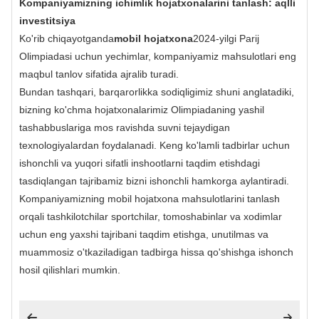
Kompaniyamizning ichimlik hojatxonalarini tanlash: aqlli
investitsiya
Ko'rib chiqayotganda
mobil hojatxona
2024-yilgi Parij
Olimpiadasi uchun yechimlar, kompaniyamiz mahsulotlari eng
maqbul tanlov sifatida ajralib turadi.
Bundan tashqari, barqarorlikka sodiqligimiz shuni anglatadiki,
bizning ko'chma hojatxonalarimiz Olimpiadaning yashil
tashabbuslariga mos ravishda suvni tejaydigan
texnologiyalardan foydalanadi. Keng ko'lamli tadbirlar uchun
ishonchli va yuqori sifatli inshootlarni taqdim etishdagi
tasdiqlangan tajribamiz bizni ishonchli hamkorga aylantiradi.
Kompaniyamizning mobil hojatxona mahsulotlarini tanlash
orqali tashkilotchilar sportchilar, tomoshabinlar va xodimlar
uchun eng yaxshi tajribani taqdim etishga, unutilmas va
muammosiz o'tkaziladigan tadbirga hissa qo'shishga ishonch
hosil qilishlari mumkin.

