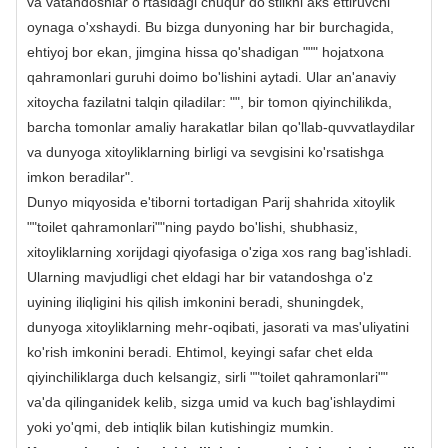
va vatandoshlar o'rtasidagi chuqur do'stlikni aks ettiruvchi
oynaga o'xshaydi. Bu bizga dunyoning har bir burchagida,
ehtiyoj bor ekan, jimgina hissa qo'shadigan """ hojatxona
qahramonlari guruhi doimo bo'lishini aytadi. Ular an'anaviy
xitoycha fazilatni talqin qiladilar: "", bir tomon qiyinchilikda,
barcha tomonlar amaliy harakatlar bilan qo'llab-quvvatlaydilar
va dunyoga xitoyliklarning birligi va sevgisini ko'rsatishga
imkon beradilar".
Dunyo miqyosida e'tiborni tortadigan Parij shahrida xitoylik
""toilet qahramonlari""ning paydo bo'lishi, shubhasiz,
xitoyliklarning xorijdagi qiyofasiga o'ziga xos rang bag'ishladi.
Ularning mavjudligi chet eldagi har bir vatandoshga o'z
uyining iliqligini his qilish imkonini beradi, shuningdek,
dunyoga xitoyliklarning mehr-oqibati, jasorati va mas'uliyatini
ko'rish imkonini beradi. Ehtimol, keyingi safar chet elda
qiyinchiliklarga duch kelsangiz, sirli ""toilet qahramonlari""
va'da qilinganidek kelib, sizga umid va kuch bag'ishlaydimi
yoki yo'qmi, deb intiqlik bilan kutishingiz mumkin.