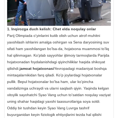
1. Inqirozga duch kelish: Chet elda noqulay onlar
Parij Olimpiada o'yinlarini kutib olish uchun atrof-muhitni
yaxshilash ishlarini amalga oshirgan va Sena daryosining suv
sifati ham yaxshilangan bo'lsa-da, hojatxona muammosi to'liq
hal qilinmagan. Ko'plab sayyohlar ijtimoiy tarmoqlarda Parijda
hojatxonadan foydalanishdagi qiyinchiliklar haqida shikoyat
qilishdi.
jamoat hojatxonasi
Yevropadagi madaniyat boshqa
mintaqalarnikidan farq qiladi. Ko'p joylardagi hojatxonalar
pullik. Bepul hojatxonalar bo'lsa ham, ular ko'pincha
vandalizmga uchraydi va ularni saqlash qiyin. Yaqinda kelgan
xitoylik sayohatchi Syao Vang uchun to'satdan noqulay vaziyat
uning shahar haqidagi yaxshi taassurotlariga soya soldi.
Oddiy bir tushdan keyin Syao Vang Luvrga tashrif
buyurganidan keyin fiziologik ehtiyojlarini tezda hal qilishi