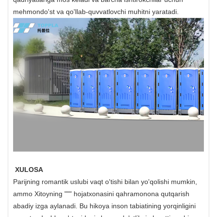
mehmondo'st va qo'llab-quvvatlovchi muhitni yaratadi.
XULOSA
Parijning romantik uslubi vaqt o'tishi bilan yo'qolishi mumkin,
ammo Xitoyning """ hojatxonasini qahramonona qutqarish
abadiy izga aylanadi. Bu hikoya inson tabiatining yorqinligini