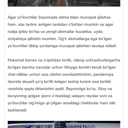
Agar yo'lovchilar bojxonada isitma bilan murojaat qilishsa
ham, ular tezkor antigen testidan o'tishlari mumkin va agar
natija ijobiy bo'lsa va yengil alomatlar kuzatilsa, uyda
izolyatsiya qilinishi mumkin. Og'ir alomatlarga ega bo'lgan
yo'lovchilar tibbiy yordamga murojaat qilishlari tavsiya etiladi.
Hukumat biznes va o'qishdan tortib, oilaviy uchrashuvlargacha
bo'lgan barcha narsalar uchun Xitoyga borishi kerak bo'lgan
chet elliklar uchun viza olishni osonlashtirishini, pandemiya
davrida deyarli yo'q bo'lib ketgan tashqi turizm esa tartibli
ravishda qayta tiklanishini aytdi. Bayonotga ko'ra, Xitoy va
dunyoning qolgan qismi o'rtasidagi xalqaro reyslar soni va
yo'lovchilar sig'imiga qo'yilgan amaldagi cheklovlar ham olib
tashlanadi.