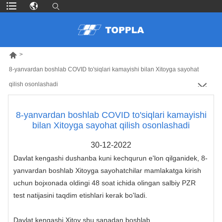

>
8-yanvardan boshlab COVID to'siqlari kamayishi bilan Xitoyga sayohat
qilish osonlashadi
8-yanvardan boshlab COVID to'siqlari kamayishi
bilan Xitoyga sayohat qilish osonlashadi
30-12-2022
Davlat kengashi dushanba kuni kechqurun e'lon qilganidek, 8-
yanvardan boshlab Xitoyga sayohatchilar mamlakatga kirish
uchun bojxonada oldingi 48 soat ichida olingan salbiy PZR
test natijasini taqdim etishlari kerak bo'ladi.
Davlat kengashi Xitoy shu sanadan boshlab