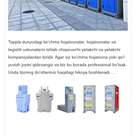
Toppla dunyodagi ko'chma hojatxonalar, hojatxonalar va
tegishli uskunalarni ishlab chiqaruvchi yetakchi va yetakchi
kompaniyalardan biridir. Agar siz ko'chma hojatxona yoki qo'l
yuvish joyini qidirsangiz va biz bu borada professional bo'lsak.
Unda bizning do'stlarimiz haqidagi hikoya boshlanadi.....