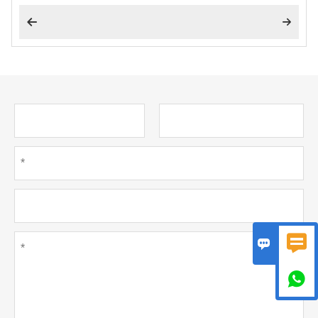




