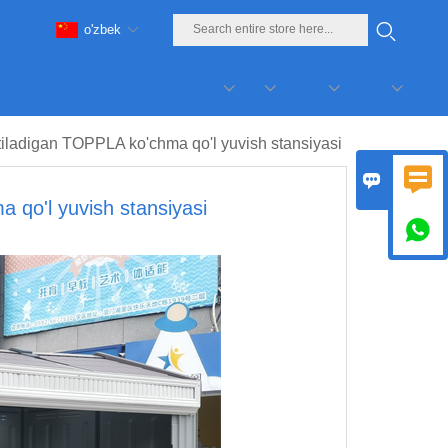
o'zbek
tiladigan TOPPLA ko'chma qo'l yuvish stansiyasi


 qo'l yuvish stansiyasi
