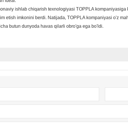
n ideal.
naviy ishlab chiqarish texnologiyasi TOPPLA kompaniyasiga ko'
im etish imkonini berdi. Natijada, TOPPLA kompaniyasi o'z mahsu
icha butun dunyoda havas qilarli obro'ga ega bo'ldi.