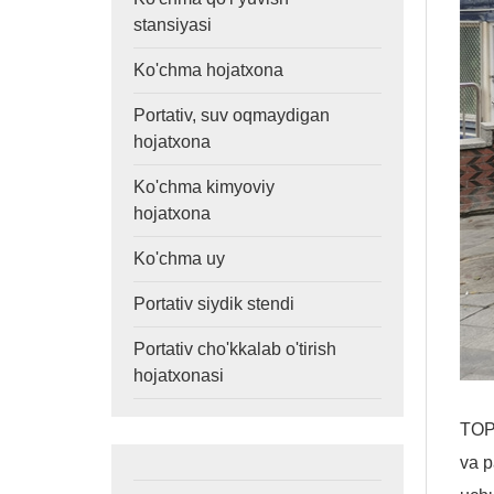
stansiyasi
Ko'chma hojatxona
Portativ, suv oqmaydigan
hojatxona
Ko'chma kimyoviy
hojatxona
Ko'chma uy
Portativ siydik stendi
Portativ cho'kkalab o'tirish
hojatxonasi
TOPP
va p