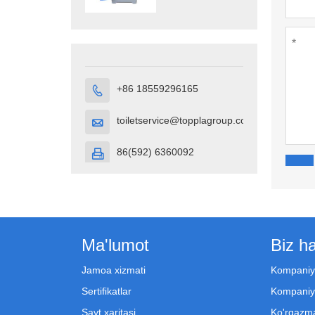
Portativ
hojatxona
kubigi
+86 18559296165

toiletservice@topplagroup.com

86(592) 6360092

Ma'lumot
Biz h
Jamoa xizmati
Kompaniy
Sertifikatlar
Kompaniy
Sayt xaritasi
Ko'rgazma