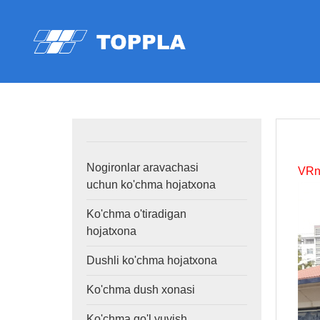
Nogironlar aravachasi
VRni
uchun ko'chma hojatxona
Ko'chma o'tiradigan
hojatxona
Dushli ko'chma hojatxona
Ko'chma dush xonasi
Ko'chma qo'l yuvish