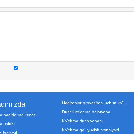
aqimizda
Nogironlar aravachasi uchun ko'chma hojatxona
Dushli ko'chma hojatxona
a haqida ma'lumot
Ko'chma dush xonasi
a uslubi
Ko'chma qo'l yuvish stansiyasi
 faoliyati