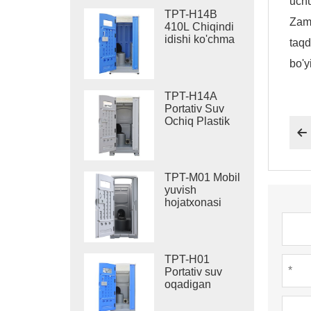
uchu
TPT-H14B
Zamo
410L Chiqindi
idishi ko'chma
taqd
suv oqadigan
bo'y
hojatxona
po'latdan
yasalgan
TPT-H14A
ko'chma
Portativ Suv
hojatxona sayti
Ochiq Plastik
hojatxonasi

Hojatxonasi
410L Chiqindi
Baki
TPT-M01 Mobil
yuvish
hojatxonasi
qurilishi
hojatxonasi
TPT-H01
Portativ suv
oqadigan
hojatxona
HDPE Plastik