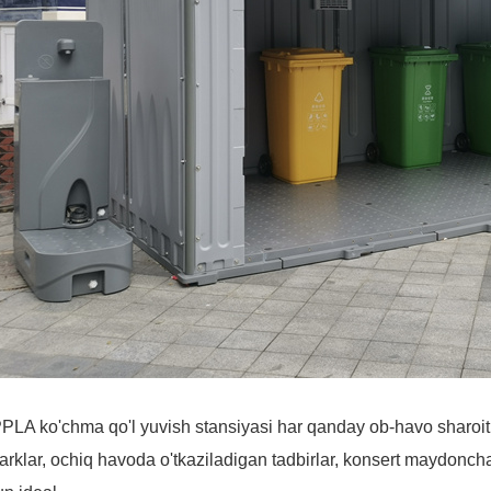
LA ko'chma qo'l yuvish stansiyasi
har qanday ob-havo sharoit
arklar, ochiq havoda o'tkaziladigan tadbirlar, konsert maydoncha