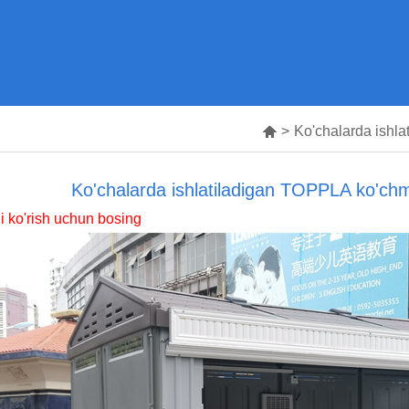

>
Ko'chalarda ishla
Ko'chalarda ishlatiladigan TOPPLA ko'chma
 ko'rish uchun bosing