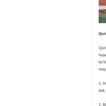
Qur
Quri
hoja
bo'l
mayd
1. H
tark
2. M