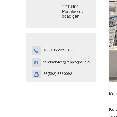
hojatxonasi
TPT-H01
Portativ suv
oqadigan
hojatxona
HDPE Plastik
Portativ
hojatxona
kubigi
+86 18559296165

toiletservice@topplagroup.com

86(592) 6360092

Ko'c
Ko'