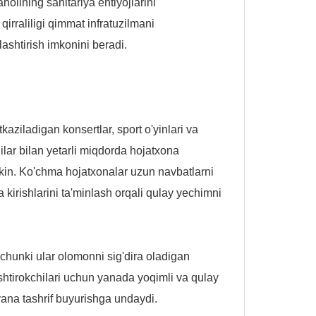
olining sanitariya ehtiyojlarini
qirraliligi qimmat infratuzilmani
ashtirish imkonini beradi.
aziladigan konsertlar, sport o'yinlari va
hilar bilan yetarli miqdorda hojatxona
umkin. Ko'chma hojatxonalar uzun navbatlarni
kirishlarini ta'minlash orqali qulay yechimni
 chunki ular olomonni sig'dira oladigan
 ishtirokchilari uchun yanada yoqimli va qulay
yana tashrif buyurishga undaydi.