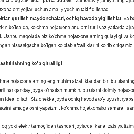
'pincha og'zaki tilda "
porta-potties
", zamonaviy jamiyatning ajra
txona ehtiyojlari uchun amaliy yechim taklif qilishadi
irlar, qurilish maydonchalari, ochiq havoda yig'ilishlar
, va 
in bo'lsa-da, ko'chma hojatxonalar ularni turli vaziyatlarda ajra
i. Ushbu maqolada biz ko'chma hojatxonalarning qulayligi va ko'p 
hgan hissasigacha bo'lgan ko'plab afzalliklarini ko'rib chiqamiz.
ashtirishning ko'p qirraliligi
hma hojatxonalarning eng muhim afzalliklaridan biri bu ularnin
rli har qanday joyga o'rnatish mumkin, bu ularni doimiy hojatxo
n ideal qiladi. Siz chekka joyda ochiq havoda to'y uyushtiryaps
hasini amalga oshiryapsizmi, ko'chma hojatxonalar samarali sani
loq yoki elektr tarmog'idan tashqari joylarda, kanalizatsiya tiz