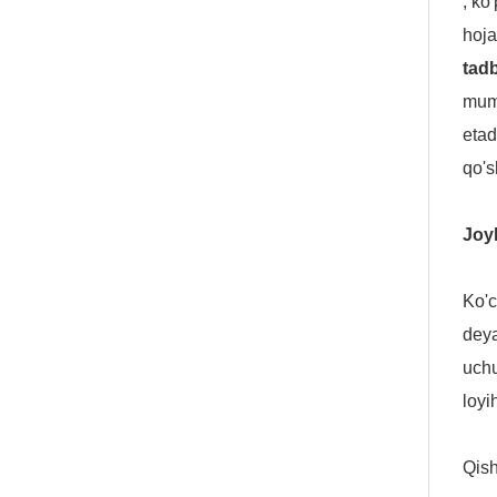
, ko
hoja
tadb
mumk
etad
qo's
Joyl
Ko'c
deya
uchu
loyi
Qish