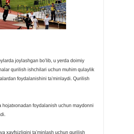
oylarda joylashgan bo'lib, u yerda doimiy
lar qurilish ishchilari uchun muhim qulaylik
alardan foydalanishini ta'minlaydi. Qurilish
olda hojatxonadan foydalanish uchun maydonni
di.
 va xavfsizligini ta'minlash uchun qurilish