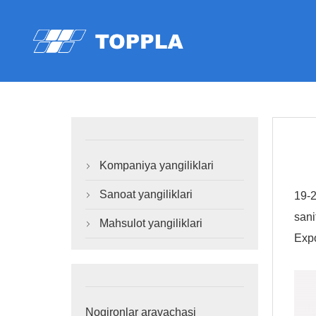
Kompaniya yangiliklari

Sanoat yangiliklari
19-2

sani
Mahsulot yangiliklari

Expo
Nogironlar aravachasi