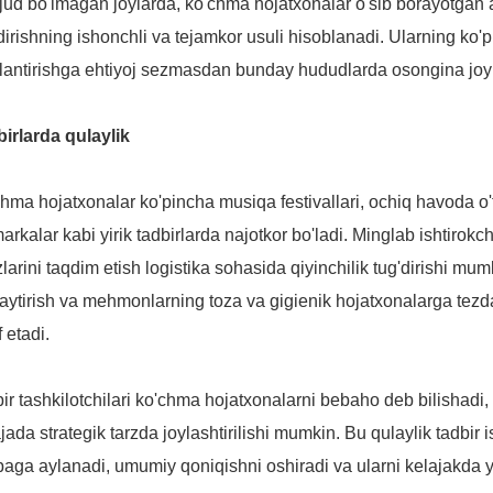
ud bo'lmagan joylarda, ko'chma hojatxonalar o'sib borayotgan ah
irishning ishonchli va tejamkor usuli hisoblanadi. Ularning ko'p 
jlantirishga ehtiyoj sezmasdan bunday hududlarda osongina joyl
irlarda qulaylik
hma hojatxonalar ko'pincha musiqa festivallari, ochiq havoda o'tk
arkalar kabi yirik tadbirlarda najotkor bo'ladi. Minglab ishtirokc
zlarini taqdim etish logistika sohasida qiyinchilik tug'dirishi m
ytirish va mehmonlarning toza va gigienik hojatxonalarga tezda 
f etadi.
ir tashkilotchilari ko'chma hojatxonalarni bebaho deb bilishadi,
jada strategik tarzda joylashtirilishi mumkin. Bu qulaylik tadbir
ibaga aylanadi, umumiy qoniqishni oshiradi va ularni kelajakda 