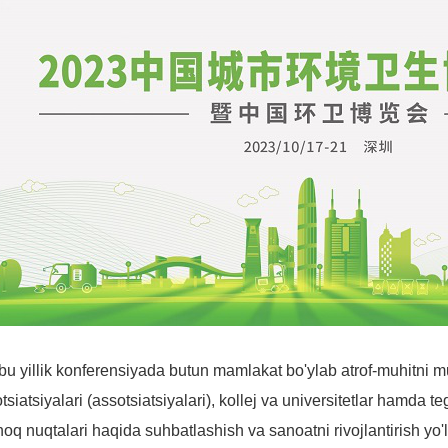
u yillik konferensiyada butun mamlakat bo'ylab atrof-muhitni mu
tsiatsiyalari (assotsiatsiyalari), kollej va universitetlar hamda t
oq nuqtalari haqida suhbatlashish va sanoatni rivojlantirish yo'll