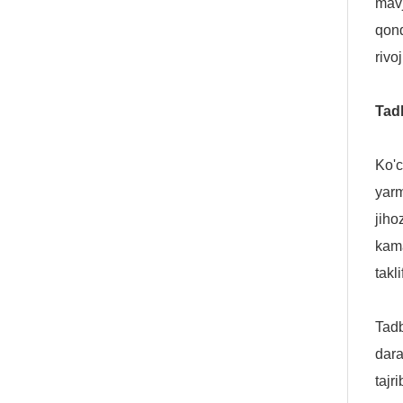
mavj
qond
rivo
Tadb
Ko'c
yarm
jiho
kama
takli
Tadb
dara
tajr