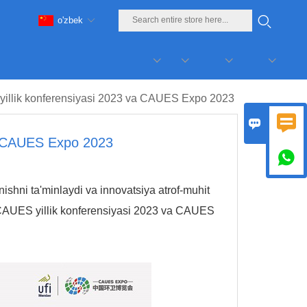
o'zbek
illik konferensiyasi 2023 va CAUES Expo 2023


va CAUES Expo 2023

nishni ta'minlaydi va innovatsiya atrof-muhit
ida CAUES yillik konferensiyasi 2023 va CAUES