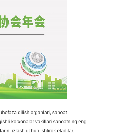
hofaza qilish organlari, sanoat
egishli korxonalar vakillari sanoatning eng
arini izlash uchun ishtirok etadilar.