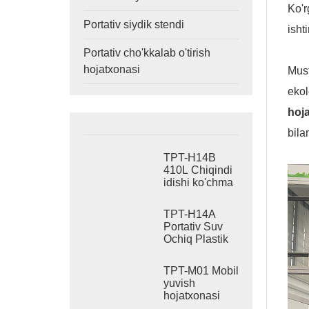
Ko'r
Portativ siydik stendi
isht
Portativ cho'kkalab o'tirish
hojatxonasi
Must
ekol
hoj
bila
TPT-H14B
410L Chiqindi
idishi ko'chma
suv oqadigan
hojatxona
TPT-H14A
po'latdan
Portativ Suv
yasalgan
Ochiq Plastik
ko'chma
Hojatxonasi
hojatxona sayti
410L Chiqindi
hojatxonasi
TPT-M01 Mobil
Baki
yuvish
hojatxonasi
qurilishi