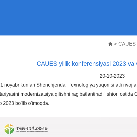

>
CAUES y
CAUES yillik konferensiyasi 2023 
20-10-2023
1 noyabr kunlari Shenchjenda "Texnologiya yuqori sifatli rivojla
tariyasini modernizatsiya qilishni rag'batlantiradi" shiori ost
 2023 bo'lib o'tmoqda.