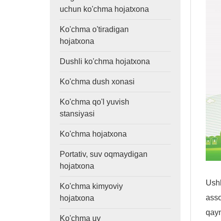
uchun ko'chma hojatxona
Ko'chma o'tiradigan
hojatxona
Dushli ko'chma hojatxona
Ko'chma dush xonasi
Ko'chma qo'l yuvish
stansiyasi
Ko'chma hojatxona
Portativ, suv oqmaydigan
hojatxona
Ushb
Ko'chma kimyoviy
asso
hojatxona
qayn
Ko'chma uy