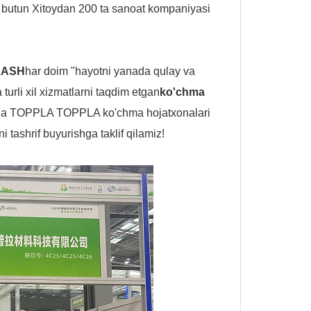
 butun Xitoydan 200 ta sanoat kompaniyasi
LASH
har doim "hayotni yanada qulay va
turli xil xizmatlarni taqdim etgan
ko'chma
zmada TOPPLA TOPPLA ko'chma hojatxonalari
tashrif buyurishga taklif qilamiz!