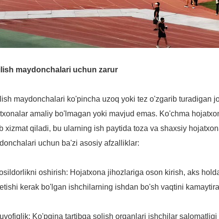
ilish maydonchalari uchun zarur
lish maydonchalari ko'pincha uzoq yoki tez o'zgarib turadigan j
txonalar amaliy bo'lmagan yoki mavjud emas. Ko'chma hojatxona
ib xizmat qiladi, bu ularning ish paytida toza va shaxsiy hojatxon
onchalari uchun ba'zi asosiy afzalliklar:
osildorlikni oshirish: Hojatxona jihozlariga oson kirish, aks h
 etishi kerak bo'lgan ishchilarning ishdan bo'sh vaqtini kamaytira
uvofiqlik: Ko'pgina tartibga solish organlari ishchilar salomatligi