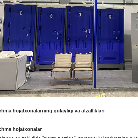
hma hojatxonalarning qulayligi va afzalliklari
chma hojatxonalar