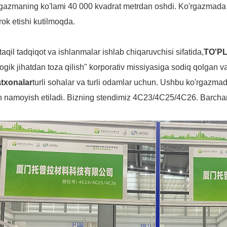
gazmaning ko'lami 40 000 kvadrat metrdan oshdi. Ko'rgazmada
irok etishi kutilmoqda.
aqil tadqiqot va ishlanmalar ishlab chiqaruvchisi sifatida,
TO'P
ogik jihatdan toza qilish" korporativ missiyasiga sodiq qolgan va 
atxonalar
turli sohalar va turli odamlar uchun. Ushbu ko'rga
n namoyish etiladi. Bizning stendimiz 4C23/4C25/4C26. Barchani 